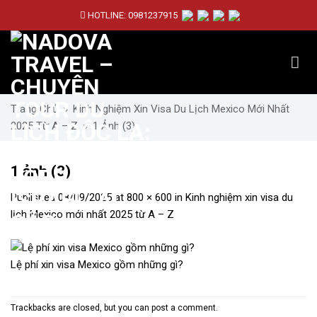
Skip
HOTLINE:
0981237915
to
content
Trang Chủ
»
Kinh Nghiệm Xin Visa Du Lịch Mexico Mới Nhất
2025 Từ A – Z
»
1 Ảnh (3)
1 ảnh (3)
Published
08/09/2025
at
800 × 600
in
Kinh nghiệm xin visa du
lịch Mexico mới nhất 2025 từ A – Z
Lệ phí xin visa Mexico gồm những gì?
Trackbacks are closed, but you can
post a comment
.