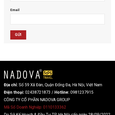
Email
Địa chỉ:
Số 59 Xã Đàn, Quận Đống Đa, ​​Hà Nội, Việt Nam
Điện thoại:
02438721873
/
Hotline:
0981237915
CÔNG TY CỔ PHẦN NADOVA GROUP
Mã Số Doanh Nghiệp: 0110133362
Do Sở Kế Hoạch & Đầu Tư TP Hà Nội cấp ngày 28/09/2022;