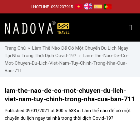
Skip
HOTLINE:
0981237915
to
content
Trang Chủ
»
Làm Thế Nào Để Có Một Chuyến Du Lịch Ngay
Tại Nhà Trong Thời Dịch Covid-19?
»
Lam-The-Nao-De-Co-
Mot-Chuyen-Du-Lich-Viet-Nam-Tuy-Chinh-Trong-Nha-Cua-
Ban-711
lam-the-nao-de-co-mot-chuyen-du-lich-
viet-nam-tuy-chinh-trong-nha-cua-ban-711
Published
09/01/2021
at
800 × 533
in
Làm thế nào để có một
chuyến du lịch ngay tại nhà trong thời dịch Covid-19?