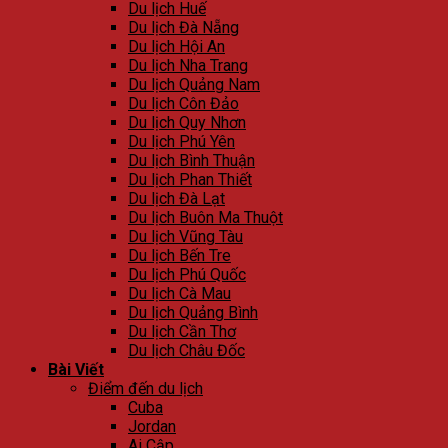
Du lịch Huế
Du lịch Đà Nẵng
Du lịch Hội An
Du lịch Nha Trang
Du lịch Quảng Nam
Du lịch Côn Đảo
Du lịch Quy Nhơn
Du lịch Phú Yên
Du lịch Bình Thuận
Du lịch Phan Thiết
Du lịch Đà Lạt
Du lịch Buôn Ma Thuột
Du lịch Vũng Tàu
Du lịch Bến Tre
Du lịch Phú Quốc
Du lịch Cà Mau
Du lịch Quảng Bình
Du lịch Cần Thơ
Du lịch Châu Đốc
Bài Viết
Điểm đến du lịch
Cuba
Jordan
Ai Cập