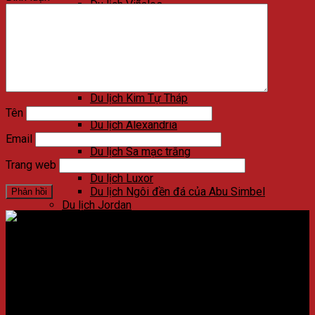
Du lịch Viñales
Du lịch Varadero
Du lịch Las Terrazas
Du lịch Cienfuegos
Du lịch Santa Clara
Du lịch Trinidad
Du lịch Ai Cập
Du lịch Kim Tự Tháp
Du lịch Cairo
Tên
Du lịch Alexandria
Du lịch Biển Đỏ
Email
Du lịch Sa mạc trắng
Du lịch Aswan
Trang web
Du lịch Luxor
Du lịch Ngôi đền đá của Abu Simbel
Du lịch Jordan
Du lịch Petra
Du lịch Madaba
Du lịch Wadi Rum
Địa chỉ:
Số 59 Xã Đàn, Quận Đống Đa, ​​Hà Nội, Việt Nam
Du lịch Amman
Du lịch Jerash
Điện thoại:
02438721873
/
Hotline:
0981237915
Du lịch Biển Chết
Du lịch Umm Qais
CÔNG TY CỔ PHẦN NADOVA GROUP
Du lịch Bethany Beyond the Jordan