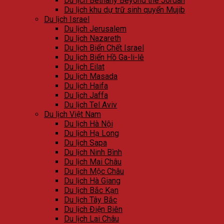
Du lịch Bethany Beyond the Jordan
Du lịch khu dự trữ sinh quyển Mujib
Du lịch Israel
Du lịch Jerusalem
Du lịch Nazareth
Du lịch Biển Chết Israel
Du lịch Biển Hồ Ga-li-lê
Du lịch Eilat
Du lịch Masada
Du lịch Haifa
Du lịch Jaffa
Du lịch Tel Aviv
Du lịch Việt Nam
Du lịch Hà Nội
Du lịch Hạ Long
Du lịch Sapa
Du lịch Ninh Bình
Du lịch Mai Châu
Du lịch Mộc Châu
Du lịch Hà Giang
Du lịch Bắc Kạn
Du lịch Tây Bắc
Du lịch Điện Biên
Du lịch Lai Châu