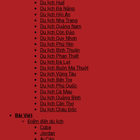
Du lịch Huế
Du lịch Đà Nẵng
Du lịch Hội An
Du lịch Nha Trang
Du lịch Quảng Nam
Du lịch Côn Đảo
Du lịch Quy Nhơn
Du lịch Phú Yên
Du lịch Bình Thuận
Du lịch Phan Thiết
Du lịch Đà Lạt
Du lịch Buôn Ma Thuột
Du lịch Vũng Tàu
Du lịch Bến Tre
Du lịch Phú Quốc
Du lịch Cà Mau
Du lịch Quảng Bình
Du lịch Cần Thơ
Du lịch Châu Đốc
Bài Viết
Điểm đến du lịch
Cuba
Jordan
Ai Cập