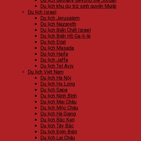
Du lịch Bethany Beyond the Jordan
Du lịch khu dự trữ sinh quyển Mujib
Du lịch Israel
Du lịch Jerusalem
Du lịch Nazareth
Du lịch Biển Chết Israel
Du lịch Biển Hồ Ga-li-lê
Du lịch Eilat
Du lịch Masada
Du lịch Haifa
Du lịch Jaffa
Du lịch Tel Aviv
Du lịch Việt Nam
Du lịch Hà Nội
Du lịch Hạ Long
Du lịch Sapa
Du lịch Ninh Bình
Du lịch Mai Châu
Du lịch Mộc Châu
Du lịch Hà Giang
Du lịch Bắc Kạn
Du lịch Tây Bắc
Du lịch Điện Biên
Du lịch Lai Châu