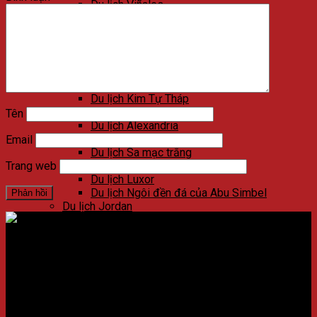
Du lịch Viñales
Du lịch Varadero
Du lịch Las Terrazas
Du lịch Cienfuegos
Du lịch Santa Clara
Du lịch Trinidad
Du lịch Ai Cập
Du lịch Kim Tự Tháp
Du lịch Cairo
Tên
Du lịch Alexandria
Du lịch Biển Đỏ
Email
Du lịch Sa mạc trắng
Du lịch Aswan
Trang web
Du lịch Luxor
Du lịch Ngôi đền đá của Abu Simbel
Du lịch Jordan
Du lịch Petra
Du lịch Madaba
Du lịch Wadi Rum
Địa chỉ:
Số 59 Xã Đàn, Quận Đống Đa, ​​Hà Nội, Việt Nam
Du lịch Amman
Du lịch Jerash
Điện thoại:
02438721873
/
Hotline:
0981237915
Du lịch Biển Chết
Du lịch Umm Qais
CÔNG TY CỔ PHẦN NADOVA GROUP
Du lịch Bethany Beyond the Jordan