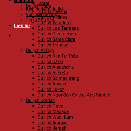
Điểm đến
Israel
Du lịch Cuba
Kinh nghiệm du lịch
Du lịch Havana
Văn hóa ẩm thực
Du lịch Viñales
Tin tức du lịch
Du lịch Varadero
Liên hệ
Du lịch Las Terrazas
Du lịch Cienfuegos
Du lịch Santa Clara
Du lịch Trinidad
Du lịch Ai Cập
Du lịch Kim Tự Tháp
Du lịch Cairo
Du lịch Alexandria
Du lịch Biển Đỏ
Du lịch Sa mạc trắng
Du lịch Aswan
Du lịch Luxor
Du lịch Ngôi đền đá của Abu Simbel
Du lịch Jordan
Du lịch Petra
Du lịch Madaba
Du lịch Wadi Rum
Du lịch Amman
Du lịch Jerash