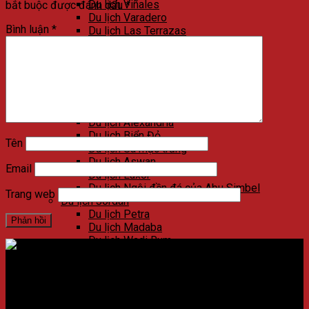
Du lịch Viñales
bắt buộc được đánh dấu
*
Du lịch Varadero
Bình luận
*
Du lịch Las Terrazas
Du lịch Cienfuegos
Du lịch Santa Clara
Du lịch Trinidad
Du lịch Ai Cập
Du lịch Kim Tự Tháp
Du lịch Cairo
Du lịch Alexandria
Du lịch Biển Đỏ
Tên
Du lịch Sa mạc trắng
Du lịch Aswan
Email
Du lịch Luxor
Du lịch Ngôi đền đá của Abu Simbel
Trang web
Du lịch Jordan
Du lịch Petra
Du lịch Madaba
Du lịch Wadi Rum
Du lịch Amman
Du lịch Jerash
Du lịch Biển Chết
Địa chỉ:
Số 59 Xã Đàn, Quận Đống Đa, ​​Hà Nội, Việt Nam
Du lịch Umm Qais
Du lịch Bethany Beyond the Jordan
Điện thoại:
02438721873
/
Hotline:
0981237915