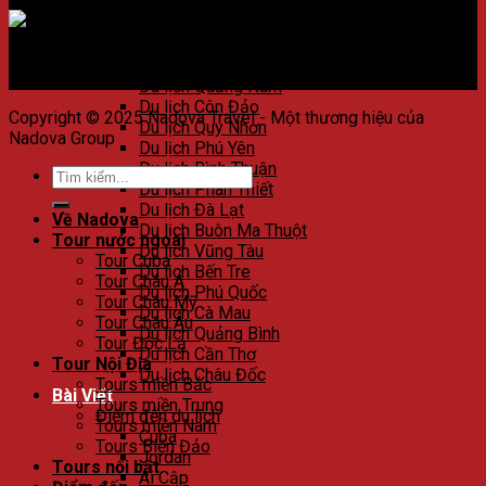
Du lịch Huế
Du lịch Đà Nẵng
Du lịch Hội An
Du lịch Nha Trang
Du lịch Quảng Nam
Du lịch Côn Đảo
Copyright © 2025 Nadova Travel - Một thương hiệu của
Du lịch Quy Nhơn
Nadova Group
Du lịch Phú Yên
Du lịch Bình Thuận
Du lịch Phan Thiết
Du lịch Đà Lạt
Về Nadova
Du lịch Buôn Ma Thuột
Tour nước ngoài
Du lịch Vũng Tàu
Tour Cuba
Du lịch Bến Tre
Tour Châu Á
Du lịch Phú Quốc
Tour Châu Mỹ
Du lịch Cà Mau
Tour Châu Âu
Du lịch Quảng Bình
Tour Độc Lạ
Du lịch Cần Thơ
Tour Nội Địa
Du lịch Châu Đốc
Tours miền Bắc
Bài Viết
Tours miền Trung
Điểm đến du lịch
Tours miền Nam
Cuba
Tours Biển Đảo
Jordan
Tours nổi bật
Ai Cập