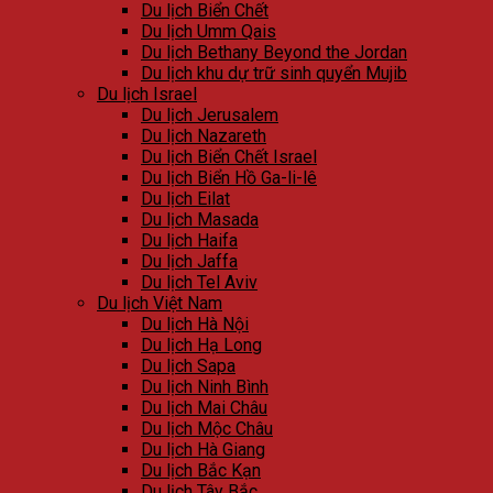
Du lịch Biển Chết
Du lịch Umm Qais
Du lịch Bethany Beyond the Jordan
Du lịch khu dự trữ sinh quyển Mujib
Du lịch Israel
Du lịch Jerusalem
Du lịch Nazareth
Du lịch Biển Chết Israel
Du lịch Biển Hồ Ga-li-lê
Du lịch Eilat
Du lịch Masada
Du lịch Haifa
Du lịch Jaffa
Du lịch Tel Aviv
Du lịch Việt Nam
Du lịch Hà Nội
Du lịch Hạ Long
Du lịch Sapa
Du lịch Ninh Bình
Du lịch Mai Châu
Du lịch Mộc Châu
Du lịch Hà Giang
Du lịch Bắc Kạn
Du lịch Tây Bắc