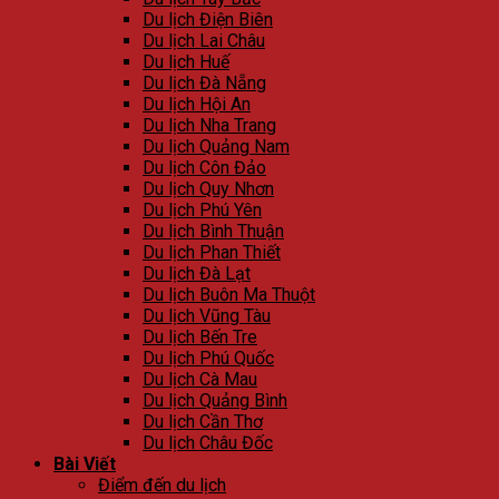
Du lịch Điện Biên
Du lịch Lai Châu
Du lịch Huế
Du lịch Đà Nẵng
Du lịch Hội An
Du lịch Nha Trang
Du lịch Quảng Nam
Du lịch Côn Đảo
Du lịch Quy Nhơn
Du lịch Phú Yên
Du lịch Bình Thuận
Du lịch Phan Thiết
Du lịch Đà Lạt
Du lịch Buôn Ma Thuột
Du lịch Vũng Tàu
Du lịch Bến Tre
Du lịch Phú Quốc
Du lịch Cà Mau
Du lịch Quảng Bình
Du lịch Cần Thơ
Du lịch Châu Đốc
Bài Viết
Điểm đến du lịch