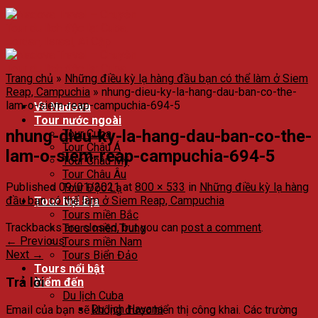
Trang chủ
»
Những điều kỳ lạ hàng đầu bạn có thể làm ở Siem
Reap, Campuchia
»
nhung-dieu-ky-la-hang-dau-ban-co-the-
lam-o-siem-reap-campuchia-694-5
Về Nadova
Tour nước ngoài
nhung-dieu-ky-la-hang-dau-ban-co-the-
Tour Cuba
Tour Châu Á
lam-o-siem-reap-campuchia-694-5
Tour Châu Mỹ
Tour Châu Âu
Published
09/01/2021
at
800 × 533
in
Những điều kỳ lạ hàng
Tour Độc Lạ
đầu bạn có thể làm ở Siem Reap, Campuchia
Tour Nội Địa
Tours miền Bắc
Trackbacks are closed, but you can
post a comment
.
Tours miền Trung
←
Previous
Tours miền Nam
Next
→
Tours Biển Đảo
Tours nổi bật
Trả lời
Điểm đến
Du lịch Cuba
Du lịch Havana
Email của bạn sẽ không được hiển thị công khai.
Các trường