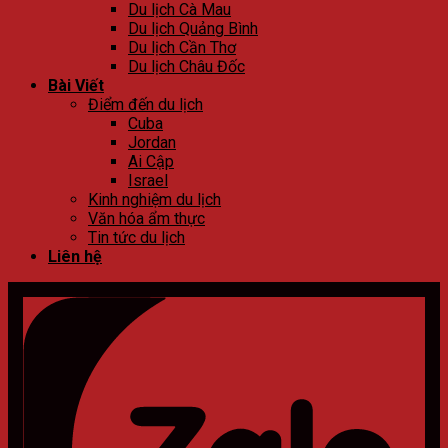
Du lịch Cà Mau
Du lịch Quảng Bình
Du lịch Cần Thơ
Du lịch Châu Đốc
Bài Viết
Điểm đến du lịch
Cuba
Jordan
Ai Cập
Israel
Kinh nghiệm du lịch
Văn hóa ẩm thực
Tin tức du lịch
Liên hệ