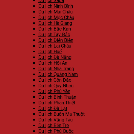
Du lịch Sapa
Du lịch Ninh Bình
Du lịch Mai Châu
Du lịch Mộc Châu
Du lịch Hà Giang
Du lịch Bắc Kạn
Du lịch Tây Bắc
Du lịch Điện Biên
Du lịch Lai Châu
Du lịch Huế
Du lịch Đà Nẵng
Du lịch Hội An
Du lịch Nha Trang
Du lịch Quảng Nam
Du lịch Côn Đảo
Du lịch Quy Nhơn
Du lịch Phú Yên
Du lịch Bình Thuận
Du lịch Phan Thiết
Du lịch Đà Lạt
Du lịch Buôn Ma Thuột
Du lịch Vũng Tàu
Du lịch Bến Tre
Du lịch Phú Quốc