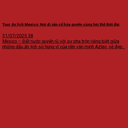
Tour du lịch Mexico: Nơi di sản cổ hòa quyện cùng hơi thở thời đại
31/07/2025
38
Mexico – Đất nước quyến rũ với sự pha trộn riêng biệt giữa
những dấu ấn lịch sử hùng vĩ của nền văn minh Aztec, vẻ đẹp...