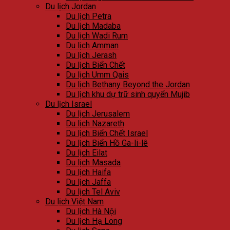
Du lịch Jordan
Du lịch Petra
Du lịch Madaba
Du lịch Wadi Rum
Du lịch Amman
Du lịch Jerash
Du lịch Biển Chết
Du lịch Umm Qais
Du lịch Bethany Beyond the Jordan
Du lịch khu dự trữ sinh quyển Mujib
Du lịch Israel
Du lịch Jerusalem
Du lịch Nazareth
Du lịch Biển Chết Israel
Du lịch Biển Hồ Ga-li-lê
Du lịch Eilat
Du lịch Masada
Du lịch Haifa
Du lịch Jaffa
Du lịch Tel Aviv
Du lịch Việt Nam
Du lịch Hà Nội
Du lịch Hạ Long