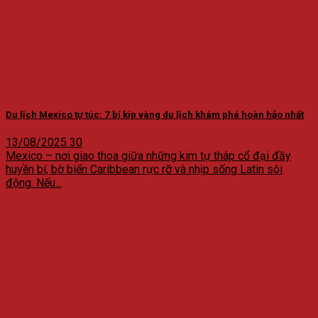
Du lịch Mexico tự túc: 7 bí kíp vàng du lịch khám phá hoàn hảo nhất
13/08/2025
30
Mexico – nơi giao thoa giữa những kim tự tháp cổ đại đầy
huyền bí, bờ biển Caribbean rực rỡ và nhịp sống Latin sôi
động. Nếu...