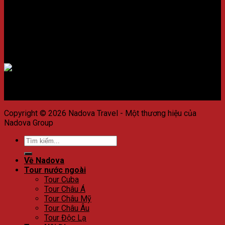
Chấp nhận thanh toán
Copyright © 2026 Nadova Travel - Một thương hiệu của
Nadova Group
Về Nadova
Tour nước ngoài
Tour Cuba
Tour Châu Á
Tour Châu Mỹ
Tour Châu Âu
Tour Độc Lạ