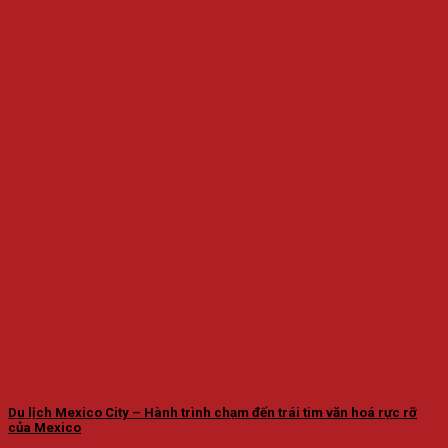
Du lịch Mexico City – Hành trình chạm đến trái tim văn hoá rực rỡ
của Mexico