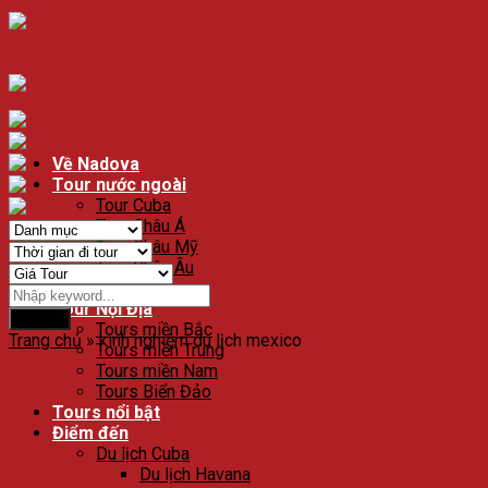
Về Nadova
Tour nước ngoài
Tour Cuba
Tour Châu Á
Tour Châu Mỹ
Tour Châu Âu
Tour Độc Lạ
Tour Nội Địa
Search
Tours miền Bắc
Trang chủ
»
kinh nghiệm du lịch mexico
Tours miền Trung
Tours miền Nam
Tours Biển Đảo
Tours nổi bật
Điểm đến
Du lịch Cuba
Du lịch Havana