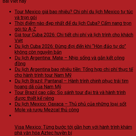
Bài viết hay
Tour Mexico giá bao nhiêu? Chi phí du lịch Mexico tự túc
và trọn gói
Thời điểm nào đẹp nhất để du lịch Cuba? Cẩm nang trọn
gói từ A-Z
Giá tour Cuba 2026: Chi tiết chi phí và lịch trình cho khách
Việt
Du lịch Cuba 2026: Đừng đợi đến khi “Hòn đảo tự do”
không còn nguyên bản
Du lịch Argentina: Mate – Nhịp sống và gắn kết cộng
đồng
Du lịch Argentina bao nhiêu tiền: Tổng hợp chi phí thực tế
cho hành trình tour Nam Mỹ
Du lịch Brazil: Pantanal – Hành trình chinh phục trái tim
hoang dã của Nam Mỹ
Tour Brazil cao cấp: So sánh tour đại trà và hành trình
được thiết kế riêng
Du lịch Mexico: Oaxaca – Thủ phủ của những loại sốt
Mole và rượu Mezcal thủ công
14
Th4
Visa Mexico: Từng bước tới gần hơn với hành trình khám
phá văn hóa Aztec huyền bí