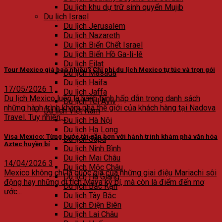
Du lịch khu dự trữ sinh quyển Mujib
Du lịch Israel
Du lịch Jerusalem
Du lịch Nazareth
Du lịch Biển Chết Israel
Du lịch Biển Hồ Ga-li-lê
Du lịch Eilat
Tour Mexico giá bao nhiêu? Chi phí du lịch Mexico tự túc và trọn gói
Du lịch Masada
Du lịch Haifa
17/05/2026
1
Du lịch Jaffa
Du lịch Mexico luôn là hành trình hấp dẫn trong danh sách
Du lịch Tel Aviv
những hành trình khám phá thế giới của khách hàng tại Nadova
Du lịch Việt Nam
Travel. Tuy nhiên,...
Du lịch Hà Nội
Du lịch Hạ Long
Visa Mexico: Từng bước tới gần hơn với hành trình khám phá văn hóa
Du lịch Sapa
Aztec huyền bí
Du lịch Ninh Bình
Du lịch Mai Châu
14/04/2026
3
Du lịch Mộc Châu
Mexico không chỉ là quốc gia của những giai điệu Mariachi sôi
Du lịch Hà Giang
động hay những di tích Maya kỳ bí, mà còn là điểm đến mơ
Du lịch Bắc Kạn
ước...
Du lịch Tây Bắc
Du lịch Điện Biên
Du lịch Lai Châu