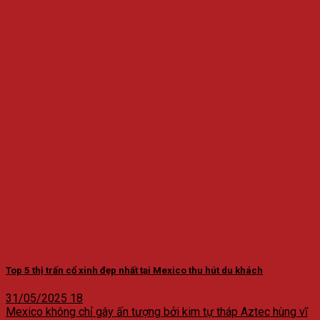
Top 5 thị trấn cổ xinh đẹp nhất tại Mexico thu hút du khách
31/05/2025
18
Mexico không chỉ gây ấn tượng bởi kim tự tháp Aztec hùng vĩ