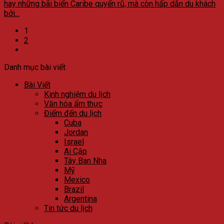
hay những bãi biển Caribe quyến rũ, mà còn hấp dẫn du khách
bởi...
1
2
Danh mục bài viết
Bài Viết
Kinh nghiệm du lịch
Văn hóa ẩm thực
Điểm đến du lịch
Cuba
Jordan
Israel
Ai Cập
Tây Ban Nha
Mỹ
Mexico
Brazil
Argentina
Tin tức du lịch