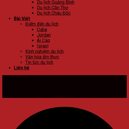
Du lịch Quảng Bình
Du lịch Cần Thơ
Du lịch Châu Đốc
Bài Viết
Điểm đến du lịch
Cuba
Jordan
Ai Cập
Israel
Kinh nghiệm du lịch
Văn hóa ẩm thực
Tin tức du lịch
Liên hệ