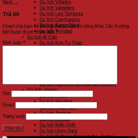
Next
→
Du lịch Viñales
Du lịch Varadero
Trả lời
Du lịch Las Terrazas
Du lịch Cienfuegos
Du lịch Santa Clara
Email của bạn sẽ không được hiển thị công khai.
Các trường
Du lịch Trinidad
bắt buộc được đánh dấu
*
Du lịch Ai Cập
Bình luận
*
Du lịch Kim Tự Tháp
Du lịch Cairo
Du lịch Alexandria
Du lịch Biển Đỏ
Du lịch Sa mạc trắng
Du lịch Aswan
Du lịch Luxor
Du lịch Ngôi đền đá của Abu Simbel
Du lịch Jordan
Tên
Du lịch Petra
Du lịch Madaba
Email
Du lịch Wadi Rum
Du lịch Amman
Trang web
Du lịch Jerash
Du lịch Biển Chết
Du lịch Umm Qais
Du lịch Bethany Beyond the Jordan