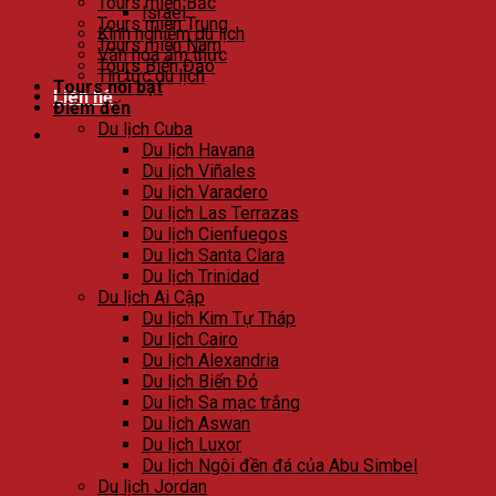
Tours miền Bắc
Israel
Tours miền Trung
Kinh nghiệm du lịch
Tours miền Nam
Văn hóa ẩm thực
Tours Biển Đảo
Tin tức du lịch
Tours nổi bật
Liên hệ
Điểm đến
Du lịch Cuba
Du lịch Havana
Du lịch Viñales
Du lịch Varadero
Du lịch Las Terrazas
Du lịch Cienfuegos
Du lịch Santa Clara
Du lịch Trinidad
Du lịch Ai Cập
Du lịch Kim Tự Tháp
Du lịch Cairo
Du lịch Alexandria
Du lịch Biển Đỏ
Du lịch Sa mạc trắng
Du lịch Aswan
Du lịch Luxor
Du lịch Ngôi đền đá của Abu Simbel
Du lịch Jordan