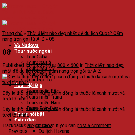
Trang chủ
»
Thời điểm nào đẹp nhất để du lịch Cuba? Cẩm
nang trọn gói từ A-Z
»
08
Về Nadova
08
Tour nước ngoài
Tour Cuba
Tour Châu Á
Published
11/05/2026
at
800 × 600
in
Thời điểm nào đẹp
Tour Châu Mỹ
nhất để du lịch Cuba? Cẩm nang trọn gói từ A-Z
Tour Châu Âu
Tour Độc Lạ
Tour Nội Địa
Tours miền Bắc
Đây là thời điểm những cánh đồng lá thuốc lá xanh mướt và
Tours miền Trung
tươi tốt nhất.
Tours miền Nam
Tours Biển Đảo
Đây là thời điểm những cánh đồng lá thuốc lá xanh mướt và
Tours nổi bật
tươi tốt nhất.
Điểm đến
Trackbacks are closed, but you can
post a comment
.
Du lịch Cuba
←
Previous
Du lịch Havana