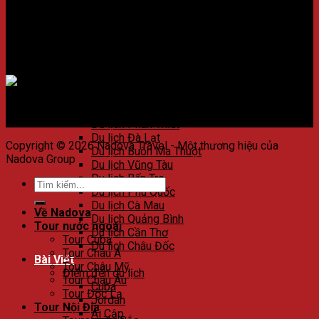
Du lịch Huế
Du lịch Đà Nẵng
Du lịch Hội An
Du lịch Nha Trang
Du lịch Quảng Nam
Chấp nhận thanh toán
Du lịch Côn Đảo
Du lịch Quy Nhơn
Du lịch Phú Yên
Du lịch Bình Thuận
Du lịch Phan Thiết
Du lịch Đà Lạt
Copyright © 2026 Nadova Travel - Một thương hiệu của
Du lịch Buôn Ma Thuột
Nadova Group
Du lịch Vũng Tàu
Du lịch Bến Tre
Du lịch Phú Quốc
Du lịch Cà Mau
Về Nadova
Du lịch Quảng Bình
Tour nước ngoài
Du lịch Cần Thơ
Tour Cuba
Du lịch Châu Đốc
Tour Châu Á
Bài Viết
Tour Châu Mỹ
Điểm đến du lịch
Tour Châu Âu
Cuba
Tour Độc Lạ
Jordan
Tour Nội Địa
Ai Cập