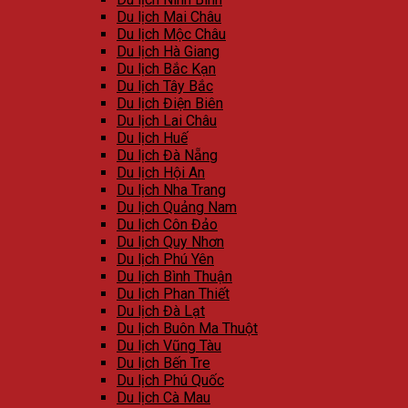
Du lịch Mai Châu
Du lịch Mộc Châu
Du lịch Hà Giang
Du lịch Bắc Kạn
Du lịch Tây Bắc
Du lịch Điện Biên
Du lịch Lai Châu
Du lịch Huế
Du lịch Đà Nẵng
Du lịch Hội An
Du lịch Nha Trang
Du lịch Quảng Nam
Du lịch Côn Đảo
Du lịch Quy Nhơn
Du lịch Phú Yên
Du lịch Bình Thuận
Du lịch Phan Thiết
Du lịch Đà Lạt
Du lịch Buôn Ma Thuột
Du lịch Vũng Tàu
Du lịch Bến Tre
Du lịch Phú Quốc
Du lịch Cà Mau