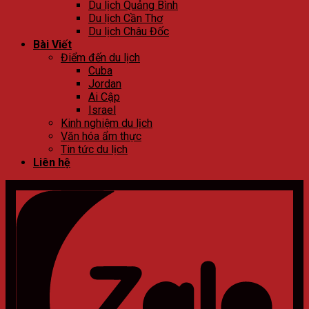
Du lịch Quảng Bình
Du lịch Cần Thơ
Du lịch Châu Đốc
Bài Viết
Điểm đến du lịch
Cuba
Jordan
Ai Cập
Israel
Kinh nghiệm du lịch
Văn hóa ẩm thực
Tin tức du lịch
Liên hệ