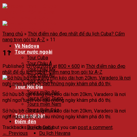
Trang chủ
»
Thời điểm nào đẹp nhất để du lịch Cuba? Cẩm
nang trọn gói từ A-Z
»
11
Về Nadova
11
Tour nước ngoài
Tour Cuba
Tour Châu Á
Published
11/05/2026
at
800 × 600
in
Thời điểm nào đẹp
Tour Châu Mỹ
nhất để du lịch Cuba? Cẩm nang trọn gói từ A-Z
Tour Châu Âu
Tour Độc Lạ
Tour Nội Địa
Tours miền Bắc
Sở hữu bờ cát trắng mịn kéo dài hơn 20km, Varadero là nơi
Tours miền Trung
nghỉ ngơi tuyệt vời sau những ngày khám phá đô thị.
Tours miền Nam
Tours Biển Đảo
Sở hữu bờ cát trắng mịn kéo dài hơn 20km, Varadero là nơi
Tours nổi bật
nghỉ ngơi tuyệt vời sau những ngày khám phá đô thị.
Điểm đến
Trackbacks are closed, but you can
post a comment
.
Du lịch Cuba
←
Previous
Du lịch Havana