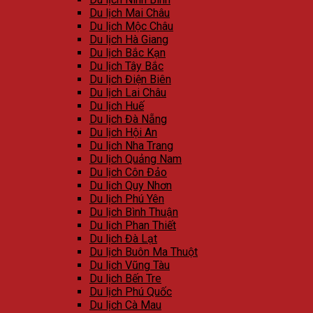
Du lịch Mai Châu
Du lịch Mộc Châu
Du lịch Hà Giang
Du lịch Bắc Kạn
Du lịch Tây Bắc
Du lịch Điện Biên
Du lịch Lai Châu
Du lịch Huế
Du lịch Đà Nẵng
Du lịch Hội An
Du lịch Nha Trang
Du lịch Quảng Nam
Du lịch Côn Đảo
Du lịch Quy Nhơn
Du lịch Phú Yên
Du lịch Bình Thuận
Du lịch Phan Thiết
Du lịch Đà Lạt
Du lịch Buôn Ma Thuột
Du lịch Vũng Tàu
Du lịch Bến Tre
Du lịch Phú Quốc
Du lịch Cà Mau