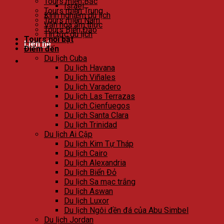
Tours miền Bắc
Israel
Tours miền Trung
Kinh nghiệm du lịch
Tours miền Nam
Văn hóa ẩm thực
Tours Biển Đảo
Tin tức du lịch
Tours nổi bật
Liên hệ
Điểm đến
Du lịch Cuba
Du lịch Havana
Du lịch Viñales
Du lịch Varadero
Du lịch Las Terrazas
Du lịch Cienfuegos
Du lịch Santa Clara
Du lịch Trinidad
Du lịch Ai Cập
Du lịch Kim Tự Tháp
Du lịch Cairo
Du lịch Alexandria
Du lịch Biển Đỏ
Du lịch Sa mạc trắng
Du lịch Aswan
Du lịch Luxor
Du lịch Ngôi đền đá của Abu Simbel
Du lịch Jordan