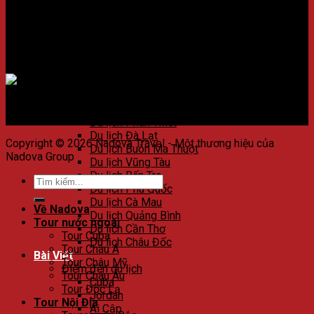
Du lịch Huế
Du lịch Đà Nẵng
Du lịch Hội An
Du lịch Nha Trang
Du lịch Quảng Nam
Chấp nhận thanh toán
Du lịch Côn Đảo
Du lịch Quy Nhơn
Du lịch Phú Yên
Du lịch Bình Thuận
Du lịch Phan Thiết
Du lịch Đà Lạt
Copyright © 2026 Nadova Travel - Một thương hiệu của
Du lịch Buôn Ma Thuột
Nadova Group
Du lịch Vũng Tàu
Du lịch Bến Tre
Du lịch Phú Quốc
Du lịch Cà Mau
Về Nadova
Du lịch Quảng Bình
Tour nước ngoài
Du lịch Cần Thơ
Tour Cuba
Du lịch Châu Đốc
Tour Châu Á
Bài Viết
Tour Châu Mỹ
Điểm đến du lịch
Tour Châu Âu
Cuba
Tour Độc Lạ
Jordan
Tour Nội Địa
Ai Cập