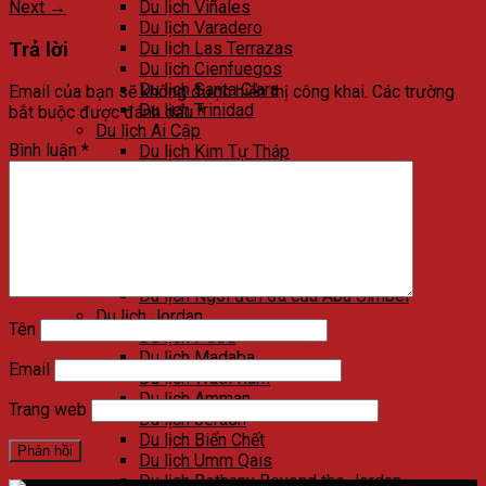
Next
→
Du lịch Viñales
Du lịch Varadero
Trả lời
Du lịch Las Terrazas
Du lịch Cienfuegos
Du lịch Santa Clara
Email của bạn sẽ không được hiển thị công khai.
Các trường
Du lịch Trinidad
bắt buộc được đánh dấu
*
Du lịch Ai Cập
Bình luận
*
Du lịch Kim Tự Tháp
Du lịch Cairo
Du lịch Alexandria
Du lịch Biển Đỏ
Du lịch Sa mạc trắng
Du lịch Aswan
Du lịch Luxor
Du lịch Ngôi đền đá của Abu Simbel
Du lịch Jordan
Tên
Du lịch Petra
Du lịch Madaba
Email
Du lịch Wadi Rum
Du lịch Amman
Trang web
Du lịch Jerash
Du lịch Biển Chết
Du lịch Umm Qais
Du lịch Bethany Beyond the Jordan