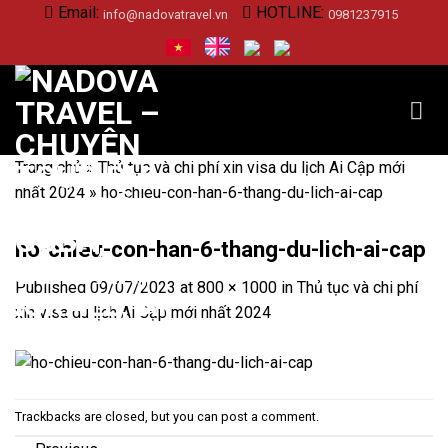
Skip
Email:
HOTLINE:
info@nadovatravel.vn
0981237915
to
content
Trang chủ
»
Thủ tục và chi phí xin visa du lịch Ai Cập mới
nhất 2024
»
ho-chieu-con-han-6-thang-du-lich-ai-cap
ho-chieu-con-han-6-thang-du-lich-ai-cap
Published
09/07/2023
at
800 × 1000
in
Thủ tục và chi phí
xin visa du lịch Ai Cập mới nhất 2024
Trackbacks are closed, but you can
post a comment
.