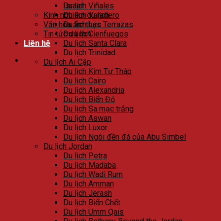
Israel
Du lịch Viñales
Kinh nghiệm du lịch
Du lịch Varadero
Văn hóa ẩm thực
Du lịch Las Terrazas
Tin tức du lịch
Du lịch Cienfuegos
Liên hệ
Du lịch Santa Clara
Du lịch Trinidad
Du lịch Ai Cập
Du lịch Kim Tự Tháp
Du lịch Cairo
Du lịch Alexandria
Du lịch Biển Đỏ
Du lịch Sa mạc trắng
Du lịch Aswan
Du lịch Luxor
Du lịch Ngôi đền đá của Abu Simbel
Du lịch Jordan
Du lịch Petra
Du lịch Madaba
Du lịch Wadi Rum
Du lịch Amman
Du lịch Jerash
Du lịch Biển Chết
Du lịch Umm Qais