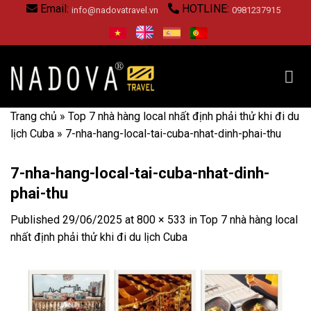
Skip
Email:
HOTLINE:
info@nadovatravel.vn
0981237915
to
content
Trang chủ
»
Top 7 nhà hàng local nhất định phải thử khi đi du
lịch Cuba
»
7-nha-hang-local-tai-cuba-nhat-dinh-phai-thu
7-nha-hang-local-tai-cuba-nhat-dinh-
phai-thu
Published
29/06/2025
at
800 × 533
in
Top 7 nhà hàng local
nhất định phải thử khi đi du lịch Cuba