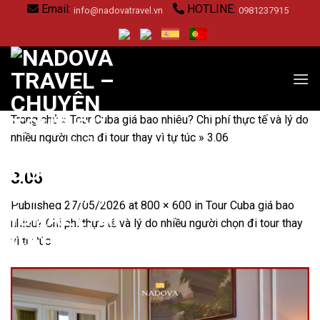
Skip
Email:
HOTLINE:
info@nadovatravel.vn
0981237915
to
content
Trang chủ
»
Tour Cuba giá bao nhiêu? Chi phí thực tế và lý do
nhiều người chọn đi tour thay vì tự túc
»
3.06
3.06
Published
27/05/2026
at
800 × 600
in
Tour Cuba giá bao
nhiêu? Chi phí thực tế và lý do nhiều người chọn đi tour thay
vì tự túc