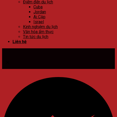
Điểm đến du lịch
Cuba
Jordan
Ai Cập
Israel
Kinh nghiệm du lịch
Văn hóa ẩm thực
Tin tức du lịch
Liên hệ