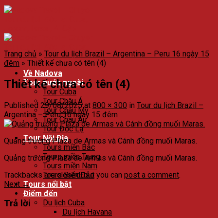
Trang chủ
»
Tour du lịch Brazil – Argentina – Peru 16 ngày 15
đêm
»
Thiết kế chưa có tên (4)
Về Nadova
Thiết kế chưa có tên (4)
Tour nước ngoài
Tour Cuba
Tour Châu Á
Published
29/08/2025
at
800 × 300
in
Tour du lịch Brazil –
Tour Châu Mỹ
Argentina – Peru 16 ngày 15 đêm
Tour Châu Âu
Tour Độc Lạ
Tour Nội Địa
Quảng trường Plaza de Armas và Cánh đồng muối Maras.
Tours miền Bắc
Tours miền Trung
Quảng trường Plaza de Armas và Cánh đồng muối Maras.
Tours miền Nam
Trackbacks are closed, but you can
post a comment
.
Tours Biển Đảo
Next
→
Tours nổi bật
Điểm đến
Trả lời
Du lịch Cuba
Du lịch Havana