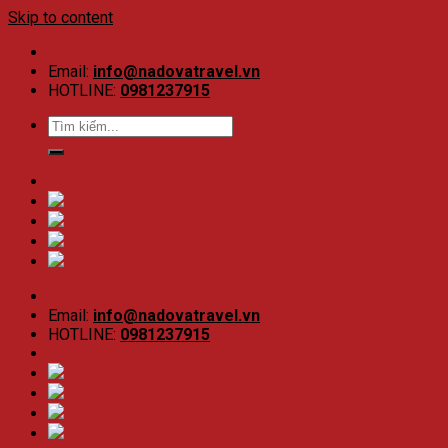
Skip to content
Email:
info@nadovatravel.vn
HOTLINE:
0981237915
Email:
info@nadovatravel.vn
HOTLINE:
0981237915