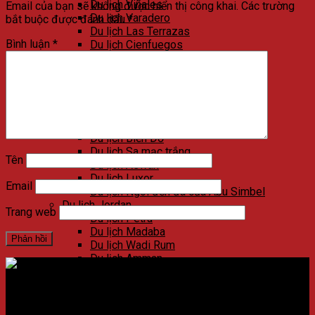
Du lịch Viñales
Email của bạn sẽ không được hiển thị công khai.
Các trường
Du lịch Varadero
bắt buộc được đánh dấu
*
Du lịch Las Terrazas
Bình luận
*
Du lịch Cienfuegos
Du lịch Santa Clara
Du lịch Trinidad
Du lịch Ai Cập
Du lịch Kim Tự Tháp
Du lịch Cairo
Du lịch Alexandria
Du lịch Biển Đỏ
Du lịch Sa mạc trắng
Tên
Du lịch Aswan
Du lịch Luxor
Email
Du lịch Ngôi đền đá của Abu Simbel
Du lịch Jordan
Trang web
Du lịch Petra
Du lịch Madaba
Du lịch Wadi Rum
Du lịch Amman
Du lịch Jerash
Du lịch Biển Chết
Du lịch Umm Qais
Địa chỉ:
Số 59 Xã Đàn, Quận Đống Đa, ​​Hà Nội, Việt Nam
Du lịch Bethany Beyond the Jordan