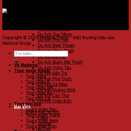
Du lịch Huế
Chấp nhận thanh toán
Du lịch Đà Nẵng
Du lịch Hội An
Du lịch Nha Trang
Du lịch Quảng Nam
Du lịch Côn Đảo
Du lịch Quy Nhơn
Copyright © 2025 Nadova Travel - Một thương hiệu của
Du lịch Phú Yên
Nadova Group
Du lịch Bình Thuận
Du lịch Phan Thiết
Du lịch Đà Lạt
Du lịch Buôn Ma Thuột
Về Nadova
Du lịch Vũng Tàu
Tour nước ngoài
Du lịch Bến Tre
Tour Cuba
Du lịch Phú Quốc
Tour Châu Á
Du lịch Cà Mau
Tour Châu Mỹ
Du lịch Quảng Bình
Tour Châu Âu
Du lịch Cần Thơ
Tour Độc Lạ
Du lịch Châu Đốc
Tour Nội Địa
Bài Viết
Tours miền Bắc
Điểm đến du lịch
Tours miền Trung
Cuba
Tours miền Nam
Jordan
Tours Biển Đảo
Ai Cập