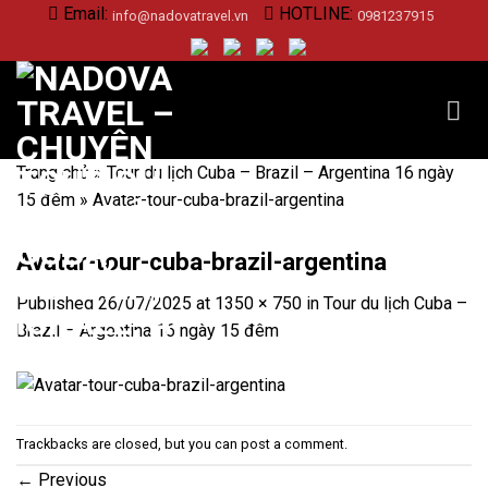
Skip
Email:
HOTLINE:
info@nadovatravel.vn
0981237915
to
content
Trang chủ
»
Tour du lịch Cuba – Brazil – Argentina 16 ngày
15 đêm
»
Avatar-tour-cuba-brazil-argentina
Avatar-tour-cuba-brazil-argentina
Published
26/07/2025
at
1350 × 750
in
Tour du lịch Cuba –
Brazil – Argentina 16 ngày 15 đêm
Trackbacks are closed, but you can
post a comment
.
←
Previous