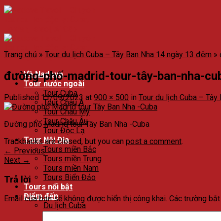
Trang chủ
»
Tour du lịch Cuba – Tây Ban Nha 14 ngày 13 đêm
»
đường-phố-madrid-tour-tây-ban-nha-cu
Về Nadova
Tour nước ngoài
Tour Cuba
Published
11/09/2023
at
900 × 500
in
Tour du lịch Cuba – Tâ
Tour Châu Á
Tour Châu Mỹ
Tour Châu Âu
Đường phố Madrid tour Tây Ban Nha -Cuba
Tour Độc Lạ
Tour Nội Địa
Trackbacks are closed, but you can
post a comment
.
Tours miền Bắc
←
Previous
Tours miền Trung
Next
→
Tours miền Nam
Tours Biển Đảo
Trả lời
Tours nổi bật
Điểm đến
Email của bạn sẽ không được hiển thị công khai.
Các trường bắ
Du lịch Cuba
Du lịch Havana