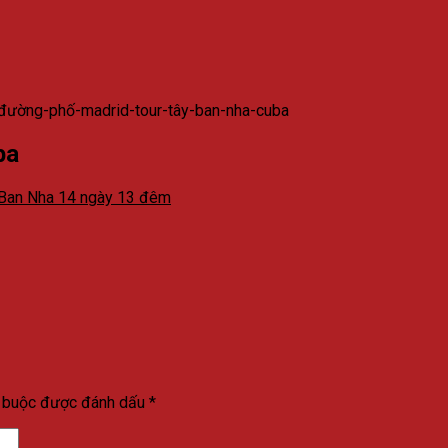
đường-phố-madrid-tour-tây-ban-nha-cuba
ba
y Ban Nha 14 ngày 13 đêm
t buộc được đánh dấu
*