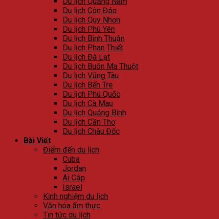
Du lịch Quảng Nam
Du lịch Côn Đảo
Du lịch Quy Nhơn
Du lịch Phú Yên
Du lịch Bình Thuận
Du lịch Phan Thiết
Du lịch Đà Lạt
Du lịch Buôn Ma Thuột
Du lịch Vũng Tàu
Du lịch Bến Tre
Du lịch Phú Quốc
Du lịch Cà Mau
Du lịch Quảng Bình
Du lịch Cần Thơ
Du lịch Châu Đốc
Bài Viết
Điểm đến du lịch
Cuba
Jordan
Ai Cập
Israel
Kinh nghiệm du lịch
Văn hóa ẩm thực
Tin tức du lịch