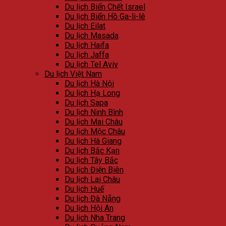
Du lịch Biển Chết Israel
Du lịch Biển Hồ Ga-li-lê
Du lịch Eilat
Du lịch Masada
Du lịch Haifa
Du lịch Jaffa
Du lịch Tel Aviv
Du lịch Việt Nam
Du lịch Hà Nội
Du lịch Hạ Long
Du lịch Sapa
Du lịch Ninh Bình
Du lịch Mai Châu
Du lịch Mộc Châu
Du lịch Hà Giang
Du lịch Bắc Kạn
Du lịch Tây Bắc
Du lịch Điện Biên
Du lịch Lai Châu
Du lịch Huế
Du lịch Đà Nẵng
Du lịch Hội An
Du lịch Nha Trang