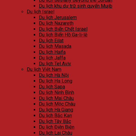
Du lịch Bethany Beyond the Jordan
Du lịch khu dự trữ sinh quyển Mujib
Du lịch Israel
Du lịch Jerusalem
Du lịch Nazareth
Du lịch Biển Chết Israel
Du lịch Biển Hồ Ga-li-lê
Du lịch Eilat
Du lịch Masada
Du lịch Haifa
Du lịch Jaffa
Du lịch Tel Aviv
Du lịch Việt Nam
Du lịch Hà Nội
Du lịch Hạ Long
Du lịch Sapa
Du lịch Ninh Bình
Du lịch Mai Châu
Du lịch Mộc Châu
Du lịch Hà Giang
Du lịch Bắc Kạn
Du lịch Tây Bắc
Du lịch Điện Biên
Du lịch Lai Châu