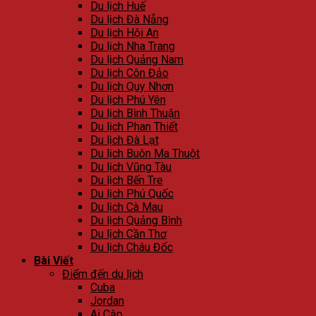
Du lịch Huế
Du lịch Đà Nẵng
Du lịch Hội An
Du lịch Nha Trang
Du lịch Quảng Nam
Du lịch Côn Đảo
Du lịch Quy Nhơn
Du lịch Phú Yên
Du lịch Bình Thuận
Du lịch Phan Thiết
Du lịch Đà Lạt
Du lịch Buôn Ma Thuột
Du lịch Vũng Tàu
Du lịch Bến Tre
Du lịch Phú Quốc
Du lịch Cà Mau
Du lịch Quảng Bình
Du lịch Cần Thơ
Du lịch Châu Đốc
Bài Viết
Điểm đến du lịch
Cuba
Jordan
Ai Cập