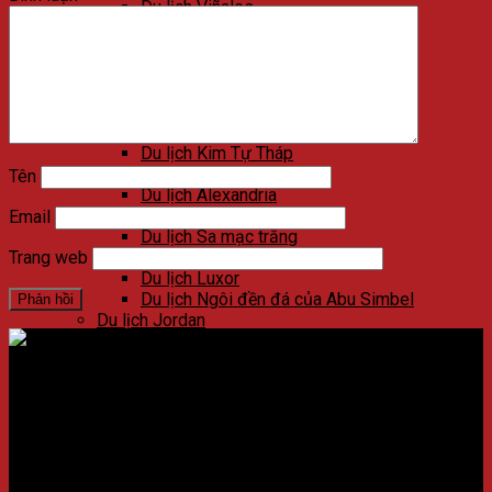
Du lịch Viñales
Du lịch Varadero
Du lịch Las Terrazas
Du lịch Cienfuegos
Du lịch Santa Clara
Du lịch Trinidad
Du lịch Ai Cập
Du lịch Kim Tự Tháp
Du lịch Cairo
Tên
Du lịch Alexandria
Du lịch Biển Đỏ
Email
Du lịch Sa mạc trắng
Du lịch Aswan
Trang web
Du lịch Luxor
Du lịch Ngôi đền đá của Abu Simbel
Du lịch Jordan
Du lịch Petra
Du lịch Madaba
Du lịch Wadi Rum
Địa chỉ:
Số 59 Xã Đàn, Quận Đống Đa, ​​Hà Nội, Việt Nam
Du lịch Amman
Du lịch Jerash
Điện thoại:
02438721873
/
Hotline:
0981237915
Du lịch Biển Chết
Du lịch Umm Qais
CÔNG TY CỔ PHẦN NADOVA GROUP
Du lịch Bethany Beyond the Jordan