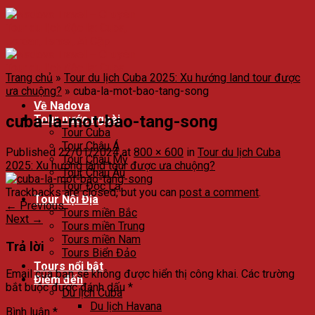
Trang chủ
»
Tour du lịch Cuba 2025: Xu hướng land tour được
ưa chuộng?
»
cuba-la-mot-bao-tang-song
Về Nadova
cuba-la-mot-bao-tang-song
Tour nước ngoài
Tour Cuba
Tour Châu Á
Published
22/01/2024
at
800 × 600
in
Tour du lịch Cuba
Tour Châu Mỹ
2025: Xu hướng land tour được ưa chuộng?
Tour Châu Âu
Tour Độc Lạ
Trackbacks are closed, but you can
post a comment
.
Tour Nội Địa
←
Previous
Tours miền Bắc
Next
→
Tours miền Trung
Tours miền Nam
Trả lời
Tours Biển Đảo
Tours nổi bật
Email của bạn sẽ không được hiển thị công khai.
Các trường
Điểm đến
bắt buộc được đánh dấu
*
Du lịch Cuba
Du lịch Havana
Bình luận
*