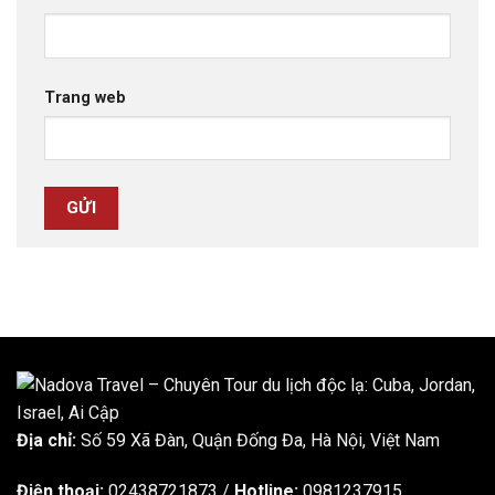
Trang web
Địa chỉ:
Số 59 Xã Đàn, Quận Đống Đa, ​​Hà Nội, Việt Nam
Điện thoại:
02438721873
/
Hotline:
0981237915