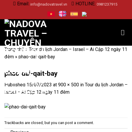
Skip
Email:
HOTLINE:
info@nadovatravel.vn
0981237915
to
content
Trang chủ
»
Tour du lịch Jordan – Israel – Ai Cập 12 ngày 11
đêm
»
phao-dai-qait-bay
phao-dai-qait-bay
Published
15/07/2023
at
900 × 500
in
Tour du lịch Jordan –
Israel – Ai Cập 12 ngày 11 đêm
Trackbacks are closed, but you can
post a comment
.