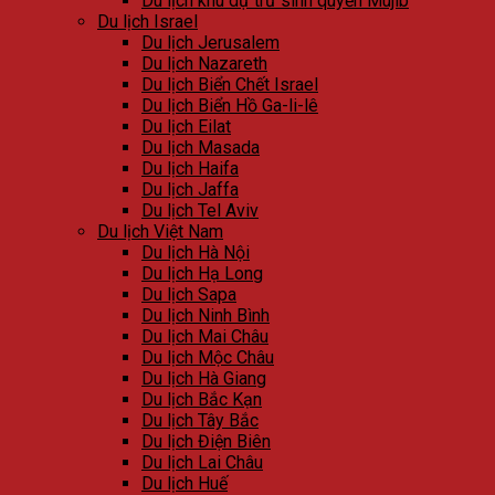
Du lịch khu dự trữ sinh quyển Mujib
Du lịch Israel
Du lịch Jerusalem
Du lịch Nazareth
Du lịch Biển Chết Israel
Du lịch Biển Hồ Ga-li-lê
Du lịch Eilat
Du lịch Masada
Du lịch Haifa
Du lịch Jaffa
Du lịch Tel Aviv
Du lịch Việt Nam
Du lịch Hà Nội
Du lịch Hạ Long
Du lịch Sapa
Du lịch Ninh Bình
Du lịch Mai Châu
Du lịch Mộc Châu
Du lịch Hà Giang
Du lịch Bắc Kạn
Du lịch Tây Bắc
Du lịch Điện Biên
Du lịch Lai Châu
Du lịch Huế