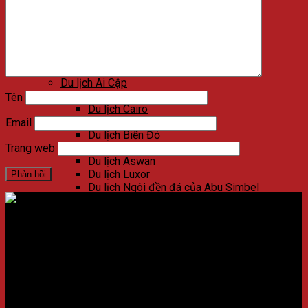
Du lịch Viñales
Du lịch Varadero
Du lịch Las Terrazas
Du lịch Cienfuegos
Du lịch Santa Clara
Du lịch Trinidad
Du lịch Ai Cập
Du lịch Kim Tự Tháp
Tên
Du lịch Cairo
Du lịch Alexandria
Email
Du lịch Biển Đỏ
Du lịch Sa mạc trắng
Trang web
Du lịch Aswan
Du lịch Luxor
Du lịch Ngôi đền đá của Abu Simbel
Du lịch Jordan
Du lịch Petra
Du lịch Madaba
Địa chỉ:
Số 59 Xã Đàn, Quận Đống Đa, ​​Hà Nội, Việt Nam
Du lịch Wadi Rum
Du lịch Amman
Điện thoại:
02438721873
/
Hotline:
0981237915
Du lịch Jerash
Du lịch Biển Chết
CÔNG TY CỔ PHẦN NADOVA GROUP
Du lịch Umm Qais
Du lịch Bethany Beyond the Jordan