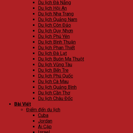
Du lịch Đà Nẵng
Du lịch Hội An
Du lịch Nha Trang
Du lịch Quảng Nam
Du lịch Côn Đảo
Du lịch Quy Nhơn
Du lịch Phú Yên
Du lịch Bình Thuận
Du lịch Phan Thiết
Du lịch Đà Lạt
Du lịch Buôn Ma Thuột
Du lịch Vũng Tàu
Du lịch Bến Tre
Du lịch Phú Quốc
Du lịch Cà Mau
Du lịch Quảng Bình
Du lịch Cần Thơ
Du lịch Châu Đốc
Bài Viết
Điểm đến du lịch
Cuba
Jordan
Ai Cập
Israel