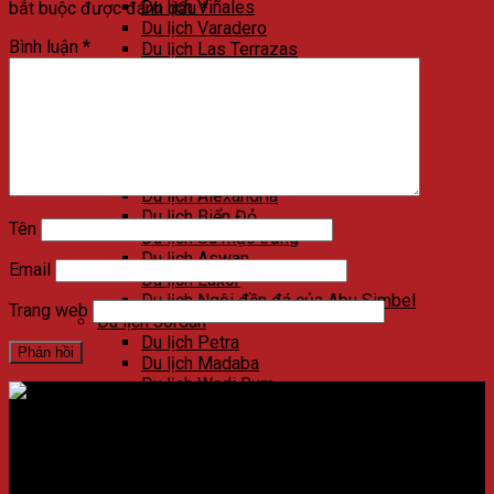
Du lịch Viñales
bắt buộc được đánh dấu
*
Du lịch Varadero
Bình luận
*
Du lịch Las Terrazas
Du lịch Cienfuegos
Du lịch Santa Clara
Du lịch Trinidad
Du lịch Ai Cập
Du lịch Kim Tự Tháp
Du lịch Cairo
Du lịch Alexandria
Du lịch Biển Đỏ
Tên
Du lịch Sa mạc trắng
Du lịch Aswan
Email
Du lịch Luxor
Du lịch Ngôi đền đá của Abu Simbel
Trang web
Du lịch Jordan
Du lịch Petra
Du lịch Madaba
Du lịch Wadi Rum
Du lịch Amman
Du lịch Jerash
Du lịch Biển Chết
Địa chỉ:
Số 59 Xã Đàn, Quận Đống Đa, ​​Hà Nội, Việt Nam
Du lịch Umm Qais
Du lịch Bethany Beyond the Jordan
Điện thoại:
02438721873
/
Hotline:
0981237915