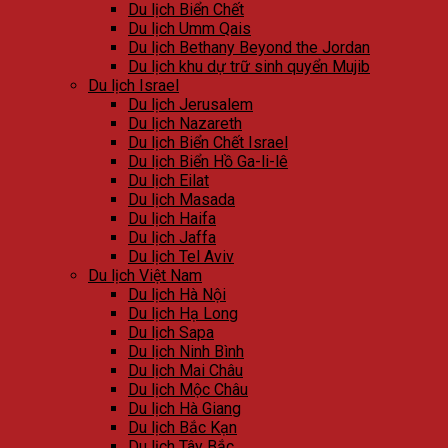
Du lịch Biển Chết
Du lịch Umm Qais
Du lịch Bethany Beyond the Jordan
Du lịch khu dự trữ sinh quyển Mujib
Du lịch Israel
Du lịch Jerusalem
Du lịch Nazareth
Du lịch Biển Chết Israel
Du lịch Biển Hồ Ga-li-lê
Du lịch Eilat
Du lịch Masada
Du lịch Haifa
Du lịch Jaffa
Du lịch Tel Aviv
Du lịch Việt Nam
Du lịch Hà Nội
Du lịch Hạ Long
Du lịch Sapa
Du lịch Ninh Bình
Du lịch Mai Châu
Du lịch Mộc Châu
Du lịch Hà Giang
Du lịch Bắc Kạn
Du lịch Tây Bắc