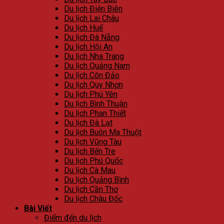
Du lịch Điện Biên
Du lịch Lai Châu
Du lịch Huế
Du lịch Đà Nẵng
Du lịch Hội An
Du lịch Nha Trang
Du lịch Quảng Nam
Du lịch Côn Đảo
Du lịch Quy Nhơn
Du lịch Phú Yên
Du lịch Bình Thuận
Du lịch Phan Thiết
Du lịch Đà Lạt
Du lịch Buôn Ma Thuột
Du lịch Vũng Tàu
Du lịch Bến Tre
Du lịch Phú Quốc
Du lịch Cà Mau
Du lịch Quảng Bình
Du lịch Cần Thơ
Du lịch Châu Đốc
Bài Viết
Điểm đến du lịch