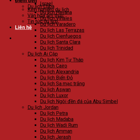
Điểm đến
Israel
Du lịch Cuba
Kinh nghiệm du lịch
Du lịch Havana
Văn hóa ẩm thực
Du lịch Viñales
Tin tức du lịch
Du lịch Varadero
Liên hệ
Du lịch Las Terrazas
Du lịch Cienfuegos
Du lịch Santa Clara
Du lịch Trinidad
Du lịch Ai Cập
Du lịch Kim Tự Tháp
Du lịch Cairo
Du lịch Alexandria
Du lịch Biển Đỏ
Du lịch Sa mạc trắng
Du lịch Aswan
Du lịch Luxor
Du lịch Ngôi đền đá của Abu Simbel
Du lịch Jordan
Du lịch Petra
Du lịch Madaba
Du lịch Wadi Rum
Du lịch Amman
Du lịch Jerash