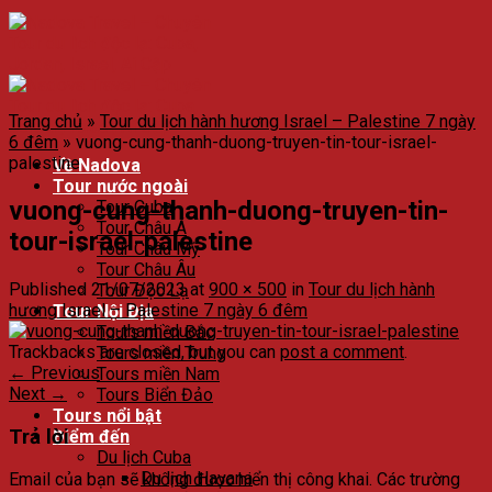
Trang chủ
»
Tour du lịch hành hương Israel – Palestine 7 ngày
6 đêm
»
vuong-cung-thanh-duong-truyen-tin-tour-israel-
palestine
Về Nadova
Tour nước ngoài
vuong-cung-thanh-duong-truyen-tin-
Tour Cuba
Tour Châu Á
tour-israel-palestine
Tour Châu Mỹ
Tour Châu Âu
Published
21/07/2023
at
900 × 500
in
Tour du lịch hành
Tour Độc Lạ
hương Israel – Palestine 7 ngày 6 đêm
Tour Nội Địa
Tours miền Bắc
Trackbacks are closed, but you can
post a comment
.
Tours miền Trung
←
Previous
Tours miền Nam
Next
→
Tours Biển Đảo
Tours nổi bật
Trả lời
Điểm đến
Du lịch Cuba
Du lịch Havana
Email của bạn sẽ không được hiển thị công khai.
Các trường