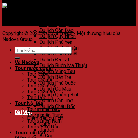
Du lịch Huế
Du lịch Đà Nẵng
Du lịch Hội An
Du lịch Nha Trang
Du lịch Quảng Nam
Du lịch Côn Đảo
Copyright © 2025 Nadova Travel - Một thương hiệu của
Du lịch Quy Nhơn
Nadova Group
Du lịch Phú Yên
Du lịch Bình Thuận
Du lịch Phan Thiết
Du lịch Đà Lạt
Về Nadova
Du lịch Buôn Ma Thuột
Tour nước ngoài
Du lịch Vũng Tàu
Tour Cuba
Du lịch Bến Tre
Tour Châu Á
Du lịch Phú Quốc
Tour Châu Mỹ
Du lịch Cà Mau
Tour Châu Âu
Du lịch Quảng Bình
Tour Độc Lạ
Du lịch Cần Thơ
Tour Nội Địa
Du lịch Châu Đốc
Tours miền Bắc
Bài Viết
Tours miền Trung
Điểm đến du lịch
Tours miền Nam
Cuba
Tours Biển Đảo
Jordan
Tours nổi bật
Ai Cập