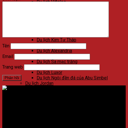
Du lịch Viñales
Du lịch Varadero
Du lịch Las Terrazas
Du lịch Cienfuegos
Du lịch Santa Clara
Du lịch Trinidad
Du lịch Ai Cập
Du lịch Kim Tự Tháp
Du lịch Cairo
Tên
Du lịch Alexandria
Du lịch Biển Đỏ
Email
Du lịch Sa mạc trắng
Du lịch Aswan
Trang web
Du lịch Luxor
Du lịch Ngôi đền đá của Abu Simbel
Du lịch Jordan
Du lịch Petra
Du lịch Madaba
Du lịch Wadi Rum
Địa chỉ:
Số 59 Xã Đàn, Quận Đống Đa, ​​Hà Nội, Việt Nam
Du lịch Amman
Du lịch Jerash
Điện thoại:
02438721873
/
Hotline:
0981237915
Du lịch Biển Chết
Du lịch Umm Qais
CÔNG TY CỔ PHẦN NADOVA GROUP
Du lịch Bethany Beyond the Jordan