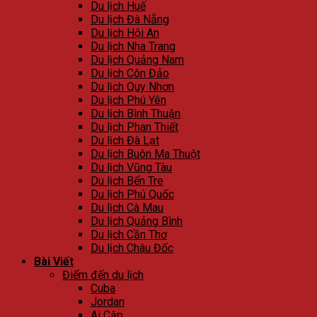
Du lịch Huế
Du lịch Đà Nẵng
Du lịch Hội An
Du lịch Nha Trang
Du lịch Quảng Nam
Du lịch Côn Đảo
Du lịch Quy Nhơn
Du lịch Phú Yên
Du lịch Bình Thuận
Du lịch Phan Thiết
Du lịch Đà Lạt
Du lịch Buôn Ma Thuột
Du lịch Vũng Tàu
Du lịch Bến Tre
Du lịch Phú Quốc
Du lịch Cà Mau
Du lịch Quảng Bình
Du lịch Cần Thơ
Du lịch Châu Đốc
Bài Viết
Điểm đến du lịch
Cuba
Jordan
Ai Cập