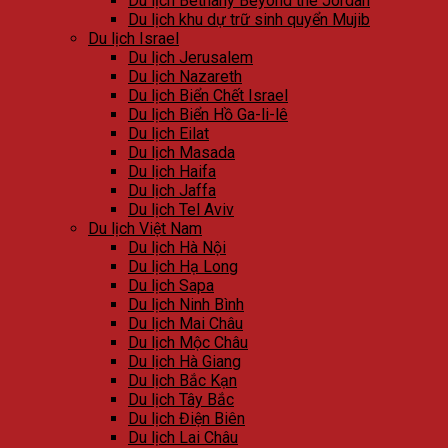
Du lịch Bethany Beyond the Jordan
Du lịch khu dự trữ sinh quyển Mujib
Du lịch Israel
Du lịch Jerusalem
Du lịch Nazareth
Du lịch Biển Chết Israel
Du lịch Biển Hồ Ga-li-lê
Du lịch Eilat
Du lịch Masada
Du lịch Haifa
Du lịch Jaffa
Du lịch Tel Aviv
Du lịch Việt Nam
Du lịch Hà Nội
Du lịch Hạ Long
Du lịch Sapa
Du lịch Ninh Bình
Du lịch Mai Châu
Du lịch Mộc Châu
Du lịch Hà Giang
Du lịch Bắc Kạn
Du lịch Tây Bắc
Du lịch Điện Biên
Du lịch Lai Châu