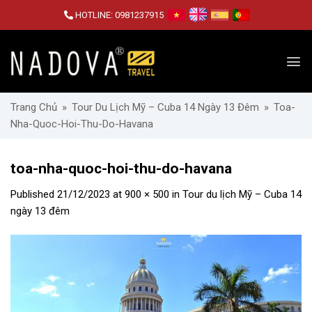
Skip
HOTLINE:
0981237915
to
content
Trang Chủ
»
Tour Du Lịch Mỹ – Cuba 14 Ngày 13 Đêm
»
Toa-
Nha-Quoc-Hoi-Thu-Do-Havana
toa-nha-quoc-hoi-thu-do-havana
Published
21/12/2023
at
900 × 500
in
Tour du lịch Mỹ – Cuba 14
ngày 13 đêm