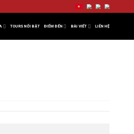
A
TOURS NỔI BẬT
ĐIỂM ĐẾN
BÀI VIẾT
LIÊN HỆ