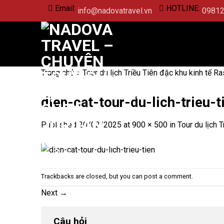
Skip
Email:
HOTLINE:
info@nadovatravel.vn
0981
to
content
Trang chủ
»
Tour du lịch Triều Tiên đặc khu kinh tế 
dien-cat-tour-du-lich-trieu-t
Published
20/02/2025
at
900 × 500
in
Tour du lịch 
Trackbacks are closed, but you can
post a comment
.
Next
→
Câu hỏi