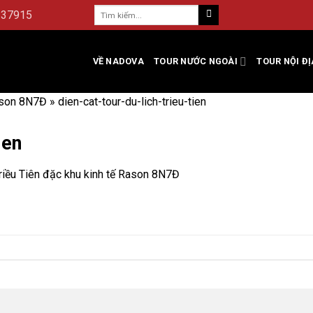
237915
VỀ NADOVA
TOUR NƯỚC NGOÀI
TOUR NỘI ĐỊ
Rason 8N7Đ
»
dien-cat-tour-du-lich-trieu-tien
ien
Triều Tiên đặc khu kinh tế Rason 8N7Đ