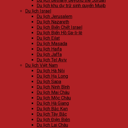
Du lịch Bethany Beyond the Jordan
Du lịch khu dự trữ sinh quyển Mujib
Du lịch Israel
Du lịch Jerusalem
Du lịch Nazareth
Du lịch Biển Chết Israel
Du lịch Biển Hồ Ga-li-lê
Du lịch Eilat
Du lịch Masada
Du lịch Haifa
Du lịch Jaffa
Du lịch Tel Aviv
Du lịch Việt Nam
Du lịch Hà Nội
Du lịch Hạ Long
Du lịch Sapa
Du lịch Ninh Bình
Du lịch Mai Châu
Du lịch Mộc Châu
Du lịch Hà Giang
Du lịch Bắc Kạn
Du lịch Tây Bắc
Du lịch Điện Biên
Du lịch Lai Châu