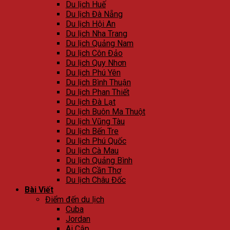
Du lịch Huế
Du lịch Đà Nẵng
Du lịch Hội An
Du lịch Nha Trang
Du lịch Quảng Nam
Du lịch Côn Đảo
Du lịch Quy Nhơn
Du lịch Phú Yên
Du lịch Bình Thuận
Du lịch Phan Thiết
Du lịch Đà Lạt
Du lịch Buôn Ma Thuột
Du lịch Vũng Tàu
Du lịch Bến Tre
Du lịch Phú Quốc
Du lịch Cà Mau
Du lịch Quảng Bình
Du lịch Cần Thơ
Du lịch Châu Đốc
Bài Viết
Điểm đến du lịch
Cuba
Jordan
Ai Cập