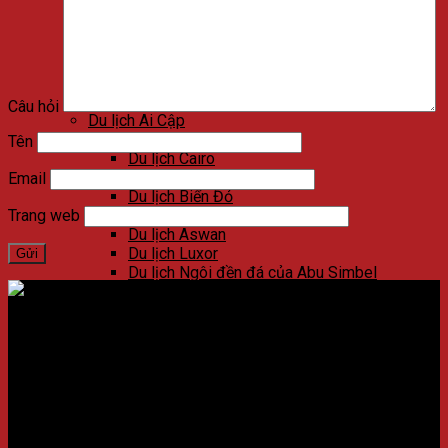
Du lịch Viñales
Du lịch Varadero
Du lịch Las Terrazas
Du lịch Cienfuegos
Du lịch Santa Clara
Du lịch Trinidad
Câu hỏi
Du lịch Ai Cập
Du lịch Kim Tự Tháp
Tên
Du lịch Cairo
Du lịch Alexandria
Email
Du lịch Biển Đỏ
Du lịch Sa mạc trắng
Trang web
Du lịch Aswan
Du lịch Luxor
Du lịch Ngôi đền đá của Abu Simbel
Du lịch Jordan
Du lịch Petra
Du lịch Madaba
Địa chỉ:
Số 59 Xã Đàn, Quận Đống Đa, ​​Hà Nội, Việt Nam
Du lịch Wadi Rum
Du lịch Amman
Điện thoại:
02438721873
/
Hotline:
0981237915
Du lịch Jerash
Du lịch Biển Chết
CÔNG TY CỔ PHẦN NADOVA GROUP
Du lịch Umm Qais
Du lịch Bethany Beyond the Jordan