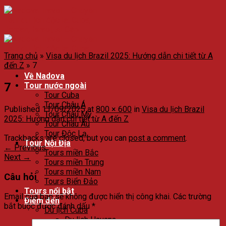
Trang chủ
»
Visa du lịch Brazil 2025: Hướng dẫn chi tiết từ A
đến Z
»
7
Về Nadova
7
Tour nước ngoài
Tour Cuba
Tour Châu Á
Published
11/09/2025
at
800 × 600
in
Visa du lịch Brazil
Tour Châu Mỹ
2025: Hướng dẫn chi tiết từ A đến Z
Tour Châu Âu
Tour Độc Lạ
Trackbacks are closed, but you can
post a comment
.
Tour Nội Địa
←
Previous
Tours miền Bắc
Next
→
Tours miền Trung
Tours miền Nam
Câu hỏi
Tours Biển Đảo
Tours nổi bật
Email của bạn sẽ không được hiển thị công khai.
Các trường
Điểm đến
bắt buộc được đánh dấu
*
Du lịch Cuba
Du lịch Havana