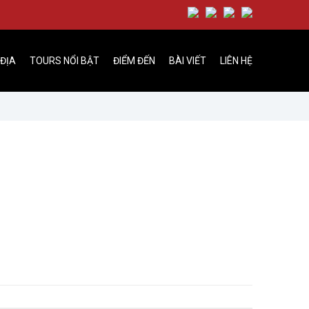
 ĐỊA
TOURS NỔI BẬT
ĐIỂM ĐẾN
BÀI VIẾT
LIÊN HỆ