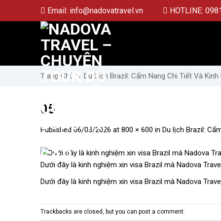
Skip
Email:
info@nadovatravel.vn
HOTLINE:
098
to
content
Trang Chủ
»
Du Lịch Brazil: Cẩm Nang Chi Tiết Và Kinh
05
Published
06/03/2026
at
800 × 600
in
Du lịch Brazil: Cẩ
Dưới đây là kinh nghiệm xin visa Brazil mà Nadova Trav
Dưới đây là kinh nghiệm xin visa Brazil mà Nadova Trav
Trackbacks are closed, but you can
post a comment
.