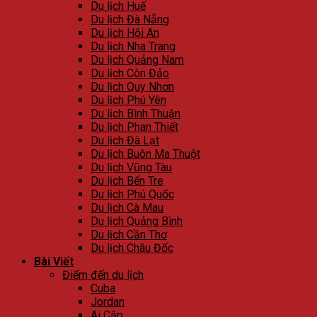
Du lịch Huế
Du lịch Đà Nẵng
Du lịch Hội An
Du lịch Nha Trang
Du lịch Quảng Nam
Du lịch Côn Đảo
Du lịch Quy Nhơn
Du lịch Phú Yên
Du lịch Bình Thuận
Du lịch Phan Thiết
Du lịch Đà Lạt
Du lịch Buôn Ma Thuột
Du lịch Vũng Tàu
Du lịch Bến Tre
Du lịch Phú Quốc
Du lịch Cà Mau
Du lịch Quảng Bình
Du lịch Cần Thơ
Du lịch Châu Đốc
Bài Viết
Điểm đến du lịch
Cuba
Jordan
Ai Cập