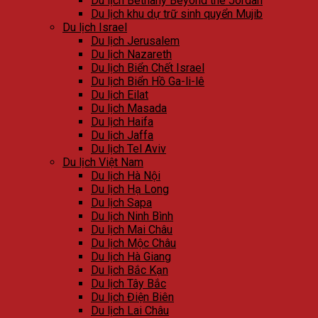
Du lịch Bethany Beyond the Jordan
Du lịch khu dự trữ sinh quyển Mujib
Du lịch Israel
Du lịch Jerusalem
Du lịch Nazareth
Du lịch Biển Chết Israel
Du lịch Biển Hồ Ga-li-lê
Du lịch Eilat
Du lịch Masada
Du lịch Haifa
Du lịch Jaffa
Du lịch Tel Aviv
Du lịch Việt Nam
Du lịch Hà Nội
Du lịch Hạ Long
Du lịch Sapa
Du lịch Ninh Bình
Du lịch Mai Châu
Du lịch Mộc Châu
Du lịch Hà Giang
Du lịch Bắc Kạn
Du lịch Tây Bắc
Du lịch Điện Biên
Du lịch Lai Châu