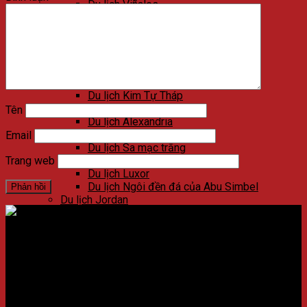
Du lịch Viñales
Du lịch Varadero
Du lịch Las Terrazas
Du lịch Cienfuegos
Du lịch Santa Clara
Du lịch Trinidad
Du lịch Ai Cập
Du lịch Kim Tự Tháp
Du lịch Cairo
Tên
Du lịch Alexandria
Du lịch Biển Đỏ
Email
Du lịch Sa mạc trắng
Du lịch Aswan
Trang web
Du lịch Luxor
Du lịch Ngôi đền đá của Abu Simbel
Du lịch Jordan
Du lịch Petra
Du lịch Madaba
Du lịch Wadi Rum
Địa chỉ:
Số 59 Xã Đàn, Quận Đống Đa, ​​Hà Nội, Việt Nam
Du lịch Amman
Du lịch Jerash
Điện thoại:
02438721873
/
Hotline:
0981237915
Du lịch Biển Chết
Du lịch Umm Qais
CÔNG TY CỔ PHẦN NADOVA GROUP
Du lịch Bethany Beyond the Jordan