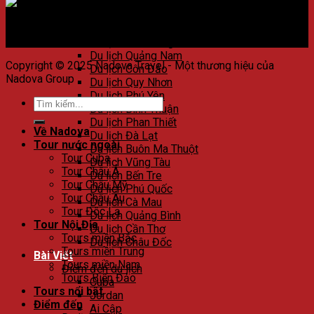
Du lịch Huế
Du lịch Đà Nẵng
Du lịch Hội An
Du lịch Nha Trang
Du lịch Quảng Nam
Copyright © 2025 Nadova Travel - Một thương hiệu của
Du lịch Côn Đảo
Nadova Group
Du lịch Quy Nhơn
Du lịch Phú Yên
Du lịch Bình Thuận
Du lịch Phan Thiết
Về Nadova
Du lịch Đà Lạt
Tour nước ngoài
Du lịch Buôn Ma Thuột
Tour Cuba
Du lịch Vũng Tàu
Tour Châu Á
Du lịch Bến Tre
Tour Châu Mỹ
Du lịch Phú Quốc
Tour Châu Âu
Du lịch Cà Mau
Tour Độc Lạ
Du lịch Quảng Bình
Tour Nội Địa
Du lịch Cần Thơ
Tours miền Bắc
Du lịch Châu Đốc
Tours miền Trung
Bài Viết
Tours miền Nam
Điểm đến du lịch
Tours Biển Đảo
Cuba
Tours nổi bật
Jordan
Điểm đến
Ai Cập