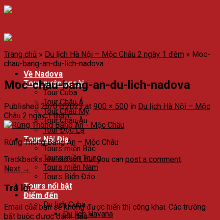
Trang chủ
»
Du lịch Hà Nội – Mộc Châu 2 ngày 1 đêm
»
Moc-
chau-bang-an-du-lich-nadova
Về Nadova
Moc-chau-bang-an-du-lich-nadova
Tour nước ngoài
Tour Cuba
Tour Châu Á
Published
26/01/2021
at
900 × 500
in
Du lịch Hà Nội – Mộc
Tour Châu Mỹ
Châu 2 ngày 1 đêm
Tour Châu Âu
Tour Độc Lạ
Tour Nội Địa
Rừng Thông Bảng Án – Mộc Châu
Tours miền Bắc
Tours miền Trung
Trackbacks are closed, but you can
post a comment
.
Tours miền Nam
Next
→
Tours Biển Đảo
Tours nổi bật
Trả lời
Điểm đến
Du lịch Cuba
Email của bạn sẽ không được hiển thị công khai.
Các trường
Du lịch Havana
bắt buộc được đánh dấu
*