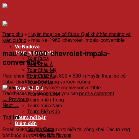
Trang chủ
»
Huyền thoại xe cổ Cuba: Quá khứ hào nhoáng và
kiên cường
»
mau-xe-1960-chevrolet-impala-convertible
Về Nadova
mau-xe-1960-chevrolet-impala-
Tour nước ngoài
Tour Cuba
convertible
Tour Châu Á
Tour Châu Mỹ
Published
30/10/2023
at
800 × 800
in
Huyền thoại xe cổ
Tour Châu Âu
Cuba: Quá khứ hào nhoáng và kiên cường
Tour Độc Lạ
Tour Nội Địa
Trackbacks are closed, but you can
post a comment
.
Tours miền Bắc
←
Previous
Tours miền Trung
Next
→
Tours miền Nam
Tours Biển Đảo
Trả lời
Tours nổi bật
Điểm đến
Du lịch Cuba
Email của bạn sẽ không được hiển thị công khai.
Các trường
Du lịch Havana
bắt buộc được đánh dấu
*