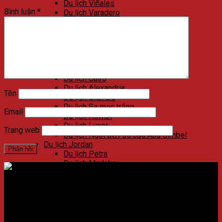
Du lịch Viñales
Bình luận
*
Du lịch Varadero
Du lịch Las Terrazas
Du lịch Cienfuegos
Du lịch Santa Clara
Du lịch Trinidad
Du lịch Ai Cập
Du lịch Kim Tự Tháp
Du lịch Cairo
Du lịch Alexandria
Tên
Du lịch Biển Đỏ
Du lịch Sa mạc trắng
Email
Du lịch Aswan
Du lịch Luxor
Trang web
Du lịch Ngôi đền đá của Abu Simbel
Du lịch Jordan
Du lịch Petra
Du lịch Madaba
Du lịch Wadi Rum
Du lịch Amman
Du lịch Jerash
Địa chỉ:
Số 59 Xã Đàn, Quận Đống Đa, ​​Hà Nội, Việt Nam
Du lịch Biển Chết
Du lịch Umm Qais
Điện thoại:
02438721873
/
Hotline:
0981237915
Du lịch Bethany Beyond the Jordan