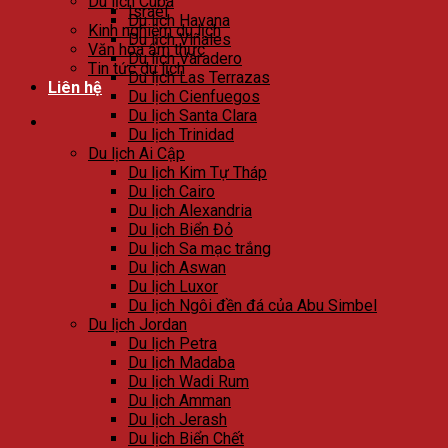
Du lịch Cuba
Israel
Du lịch Havana
Kinh nghiệm du lịch
Du lịch Viñales
Văn hóa ẩm thực
Du lịch Varadero
Tin tức du lịch
Du lịch Las Terrazas
Liên hệ
Du lịch Cienfuegos
Du lịch Santa Clara
Du lịch Trinidad
Du lịch Ai Cập
Du lịch Kim Tự Tháp
Du lịch Cairo
Du lịch Alexandria
Du lịch Biển Đỏ
Du lịch Sa mạc trắng
Du lịch Aswan
Du lịch Luxor
Du lịch Ngôi đền đá của Abu Simbel
Du lịch Jordan
Du lịch Petra
Du lịch Madaba
Du lịch Wadi Rum
Du lịch Amman
Du lịch Jerash
Du lịch Biển Chết