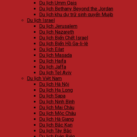
Du lịch Umm Qais
Du lịch Bethany Beyond the Jordan
Du lịch khu dự trữ sinh quyển Mujib
Du lịch Israel
Du lịch Jerusalem
Du lịch Nazareth
Du lịch Biển Chết Israel
Du lịch Biển Hồ Ga-li-lê
Du lịch Eilat
Du lịch Masada
Du lịch Haifa
Du lịch Jaffa
Du lịch Tel Aviv
Du lịch Việt Nam
Du lịch Hà Nội
Du lịch Hạ Long
Du lịch Sapa
Du lịch Ninh Bình
Du lịch Mai Châu
Du lịch Mộc Châu
Du lịch Hà Giang
Du lịch Bắc Kạn
Du lịch Tây Bắc
Du lịch Điện Biên