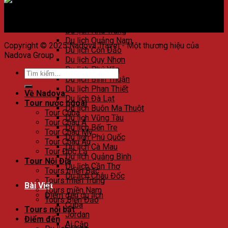
Du lịch Huế
Du lịch Đà Nẵng
Du lịch Hội An
Du lịch Nha Trang
Du lịch Quảng Nam
Copyright © 2025 Nadova Travel - Một thương hiệu của
Du lịch Côn Đảo
Nadova Group
Du lịch Quy Nhơn
Du lịch Phú Yên
Du lịch Bình Thuận
Du lịch Phan Thiết
Về Nadova
Du lịch Đà Lạt
Tour nước ngoài
Du lịch Buôn Ma Thuột
Tour Cuba
Du lịch Vũng Tàu
Tour Châu Á
Du lịch Bến Tre
Tour Châu Mỹ
Du lịch Phú Quốc
Tour Châu Âu
Du lịch Cà Mau
Tour Độc Lạ
Du lịch Quảng Bình
Tour Nội Địa
Du lịch Cần Thơ
Tours miền Bắc
Du lịch Châu Đốc
Tours miền Trung
Bài Viết
Tours miền Nam
Điểm đến du lịch
Tours Biển Đảo
Cuba
Tours nổi bật
Jordan
Điểm đến
Ai Cập