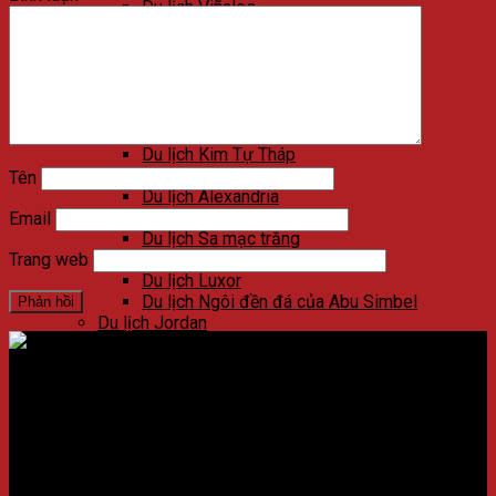
Du lịch Viñales
Du lịch Varadero
Du lịch Las Terrazas
Du lịch Cienfuegos
Du lịch Santa Clara
Du lịch Trinidad
Du lịch Ai Cập
Du lịch Kim Tự Tháp
Du lịch Cairo
Tên
Du lịch Alexandria
Du lịch Biển Đỏ
Email
Du lịch Sa mạc trắng
Du lịch Aswan
Trang web
Du lịch Luxor
Du lịch Ngôi đền đá của Abu Simbel
Du lịch Jordan
Du lịch Petra
Du lịch Madaba
Du lịch Wadi Rum
Địa chỉ:
Số 59 Xã Đàn, Quận Đống Đa, ​​Hà Nội, Việt Nam
Du lịch Amman
Du lịch Jerash
Điện thoại:
02438721873
/
Hotline:
0981237915
Du lịch Biển Chết
Du lịch Umm Qais
CÔNG TY CỔ PHẦN NADOVA GROUP
Du lịch Bethany Beyond the Jordan