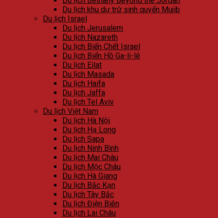
Du lịch Bethany Beyond the Jordan
Du lịch khu dự trữ sinh quyển Mujib
Du lịch Israel
Du lịch Jerusalem
Du lịch Nazareth
Du lịch Biển Chết Israel
Du lịch Biển Hồ Ga-li-lê
Du lịch Eilat
Du lịch Masada
Du lịch Haifa
Du lịch Jaffa
Du lịch Tel Aviv
Du lịch Việt Nam
Du lịch Hà Nội
Du lịch Hạ Long
Du lịch Sapa
Du lịch Ninh Bình
Du lịch Mai Châu
Du lịch Mộc Châu
Du lịch Hà Giang
Du lịch Bắc Kạn
Du lịch Tây Bắc
Du lịch Điện Biên
Du lịch Lai Châu