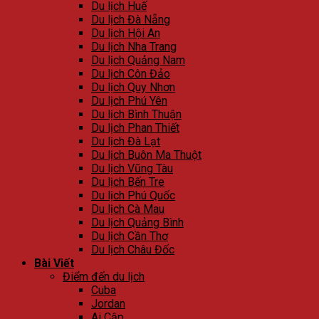
Du lịch Huế
Du lịch Đà Nẵng
Du lịch Hội An
Du lịch Nha Trang
Du lịch Quảng Nam
Du lịch Côn Đảo
Du lịch Quy Nhơn
Du lịch Phú Yên
Du lịch Bình Thuận
Du lịch Phan Thiết
Du lịch Đà Lạt
Du lịch Buôn Ma Thuột
Du lịch Vũng Tàu
Du lịch Bến Tre
Du lịch Phú Quốc
Du lịch Cà Mau
Du lịch Quảng Bình
Du lịch Cần Thơ
Du lịch Châu Đốc
Bài Viết
Điểm đến du lịch
Cuba
Jordan
Ai Cập