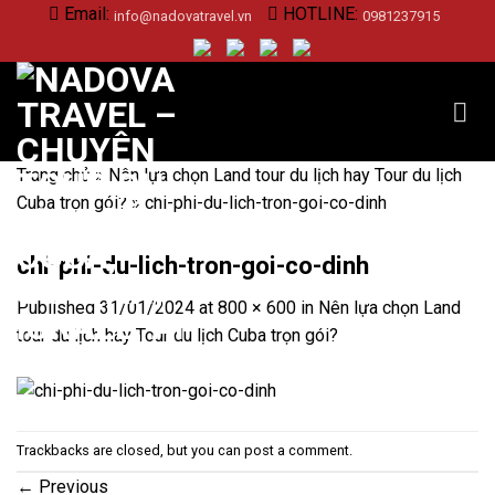
Skip
Email:
HOTLINE:
info@nadovatravel.vn
0981237915
to
content
Trang chủ
»
Nên lựa chọn Land tour du lịch hay Tour du lịch
Cuba trọn gói?
»
chi-phi-du-lich-tron-goi-co-dinh
chi-phi-du-lich-tron-goi-co-dinh
Published
31/01/2024
at
800 × 600
in
Nên lựa chọn Land
tour du lịch hay Tour du lịch Cuba trọn gói?
Trackbacks are closed, but you can
post a comment
.
←
Previous