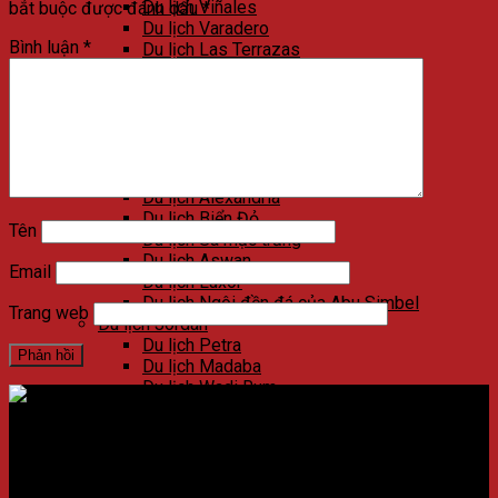
Du lịch Viñales
bắt buộc được đánh dấu
*
Du lịch Varadero
Bình luận
*
Du lịch Las Terrazas
Du lịch Cienfuegos
Du lịch Santa Clara
Du lịch Trinidad
Du lịch Ai Cập
Du lịch Kim Tự Tháp
Du lịch Cairo
Du lịch Alexandria
Du lịch Biển Đỏ
Tên
Du lịch Sa mạc trắng
Du lịch Aswan
Email
Du lịch Luxor
Du lịch Ngôi đền đá của Abu Simbel
Trang web
Du lịch Jordan
Du lịch Petra
Du lịch Madaba
Du lịch Wadi Rum
Du lịch Amman
Du lịch Jerash
Du lịch Biển Chết
Địa chỉ:
Số 59 Xã Đàn, Quận Đống Đa, ​​Hà Nội, Việt Nam
Du lịch Umm Qais
Du lịch Bethany Beyond the Jordan
Điện thoại:
02438721873
/
Hotline:
0981237915