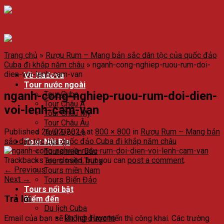
Trang chủ
»
Rượu Rum – Mang bản sắc dân tộc của quốc đảo
Cuba đi khắp năm châu
»
nganh-cong-nghiep-ruou-rum-doi-
dien-voi-lenh-cam-van
Về Nadova
Tour nước ngoài
nganh-cong-nghiep-ruou-rum-doi-dien-
Tour Cuba
Tour Châu Á
voi-lenh-cam-van
Tour Châu Mỹ
Tour Châu Âu
Published
26/02/2024
at
800 × 800
in
Rượu Rum – Mang bản
Tour Độc Lạ
sắc dân tộc của quốc đảo Cuba đi khắp năm châu
Tour Nội Địa
Tours miền Bắc
Trackbacks are closed, but you can
post a comment
.
Tours miền Trung
←
Previous
Tours miền Nam
Next
→
Tours Biển Đảo
Tours nổi bật
Trả lời
Điểm đến
Du lịch Cuba
Du lịch Havana
Email của bạn sẽ không được hiển thị công khai.
Các trường