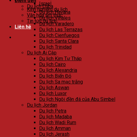
Điểm đến
Israel
Du lịch Cuba
Kinh nghiệm du lịch
Du lịch Havana
Văn hóa ẩm thực
Du lịch Viñales
Tin tức du lịch
Du lịch Varadero
Liên hệ
Du lịch Las Terrazas
Du lịch Cienfuegos
Du lịch Santa Clara
Du lịch Trinidad
Du lịch Ai Cập
Du lịch Kim Tự Tháp
Du lịch Cairo
Du lịch Alexandria
Du lịch Biển Đỏ
Du lịch Sa mạc trắng
Du lịch Aswan
Du lịch Luxor
Du lịch Ngôi đền đá của Abu Simbel
Du lịch Jordan
Du lịch Petra
Du lịch Madaba
Du lịch Wadi Rum
Du lịch Amman
Du lịch Jerash