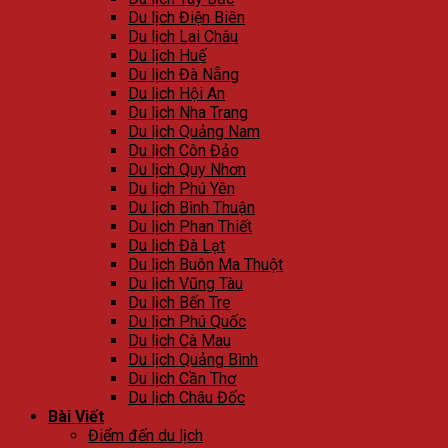
Du lịch Điện Biên
Du lịch Lai Châu
Du lịch Huế
Du lịch Đà Nẵng
Du lịch Hội An
Du lịch Nha Trang
Du lịch Quảng Nam
Du lịch Côn Đảo
Du lịch Quy Nhơn
Du lịch Phú Yên
Du lịch Bình Thuận
Du lịch Phan Thiết
Du lịch Đà Lạt
Du lịch Buôn Ma Thuột
Du lịch Vũng Tàu
Du lịch Bến Tre
Du lịch Phú Quốc
Du lịch Cà Mau
Du lịch Quảng Bình
Du lịch Cần Thơ
Du lịch Châu Đốc
Bài Viết
Điểm đến du lịch