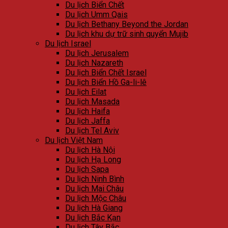
Du lịch Biển Chết
Du lịch Umm Qais
Du lịch Bethany Beyond the Jordan
Du lịch khu dự trữ sinh quyển Mujib
Du lịch Israel
Du lịch Jerusalem
Du lịch Nazareth
Du lịch Biển Chết Israel
Du lịch Biển Hồ Ga-li-lê
Du lịch Eilat
Du lịch Masada
Du lịch Haifa
Du lịch Jaffa
Du lịch Tel Aviv
Du lịch Việt Nam
Du lịch Hà Nội
Du lịch Hạ Long
Du lịch Sapa
Du lịch Ninh Bình
Du lịch Mai Châu
Du lịch Mộc Châu
Du lịch Hà Giang
Du lịch Bắc Kạn
Du lịch Tây Bắc