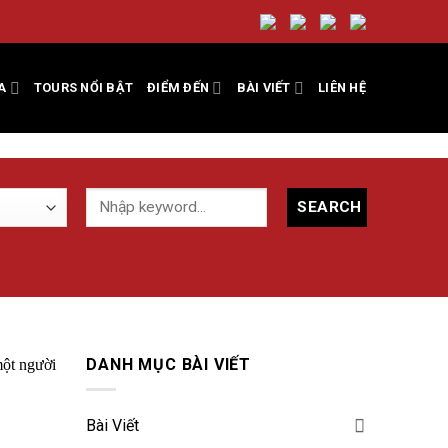
A
TOURS NỔI BẬT
ĐIỂM ĐẾN
BÀI VIẾT
LIÊN HỆ
SEARCH
DANH MỤC BÀI VIẾT
Bài Viết