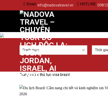
Skip
Email:
HOTLINE:
info@nadovatravel.vn
0981
to
content
Trang chủ
»
thủ tục visa brazil