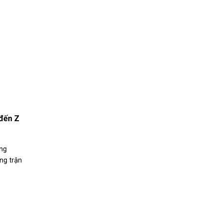
 đến Z
ông
ững trận