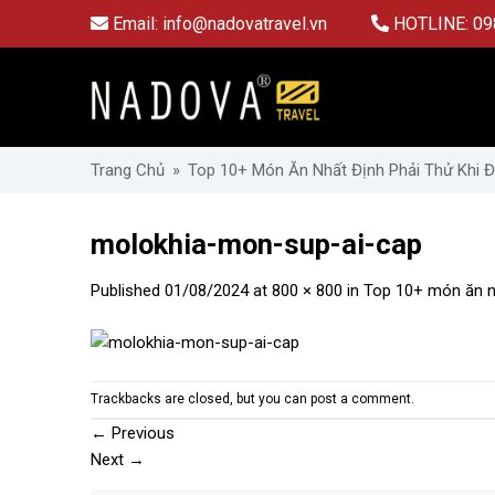
Skip
Email:
info@nadovatravel.vn
HOTLINE:
09
to
content
Trang Chủ
»
Top 10+ Món Ăn Nhất Định Phải Thử Khi Đi
molokhia-mon-sup-ai-cap
Published
01/08/2024
at
800 × 800
in
Top 10+ món ăn nhấ
Trackbacks are closed, but you can
post a comment
.
←
Previous
Next
→