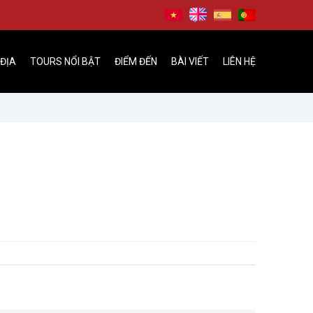
 ĐỊA
TOURS NỔI BẬT
ĐIỂM ĐẾN
BÀI VIẾT
LIÊN HỆ